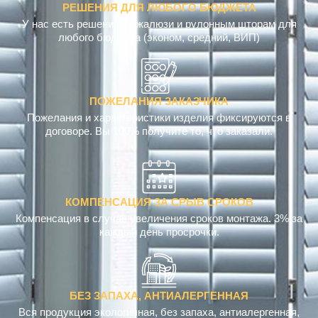
РЕШЕНИЯ ДЛЯ ЛЮБОГО БЮДЖЕТА
У нас есть решения по жалюзи и рулонным шторам для
любого бюджета (эконом, средний, ВИП)
ПОЖЕЛАНИЯ ЗАКАЗЧИКА
Пожелания и характеристики изделия фиксируются в
договоре. Вы 100% получите то, что заказали.
КОМПЕНСАЦИЯ ЗА СРЫВ СРОКОВ
Компенсация в случае увеличения сроков монтажа. 3% за
каждый день просрочки.
БЕЗ ЗАПАХА, АНТИАЛЕРГЕННАЯ
Вся продукция экологичная, без запаха, антиалергенная,