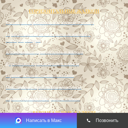
ГОРИЗОНТАЛЬНЫЕ ЖАЛЮЗИ
Кассетные горизонтальные жалюзи Изолайт
Горизонтальные автоматические жалюзи с
электроприводом
Алюминиевые горизонтальные жалюзи
Деревянные горизонтальные жалюзи
Горизонтальные тканевые жалюзи
Пластиковые горизонтальные жалюзи
Горизонтальные бамбуковые жалюзи
ВЕРТИКАЛЬНЫЕ ЖАЛЮЗИ
Написать в Макс
Позвонить
Мультифактурные вертикальные жалюзи