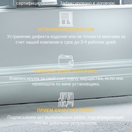
сертифицированная. Зафиксировано в договоре.
УСТРАНЕНИЕ ДЕФЕКТОВ
Устранение дефекта изделия или не точности монтажа за
счет нашей компании в срок до 3-4 рабочих дней.
КОМПЕНСАЦИЯ ЗАКАЗЧИКУ
Компенсируем за свой счет порчу имущества, если она
произошла по вине установщика.
ПРИЕМ КАЧЕСТВА РАБОТ
Подписываем акт выполненных работ, подтверждающий,
что вы довольны результатом.