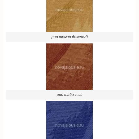
рио темно бежевый
рио табачный