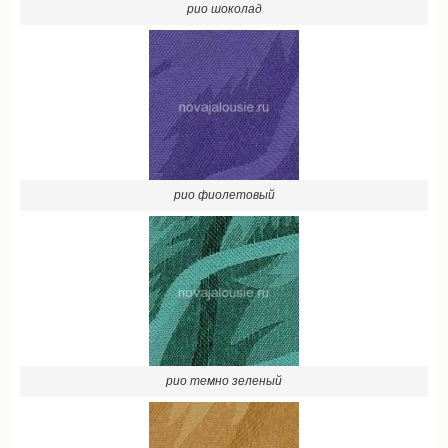
рио фиолетовый
рио темно зеленый