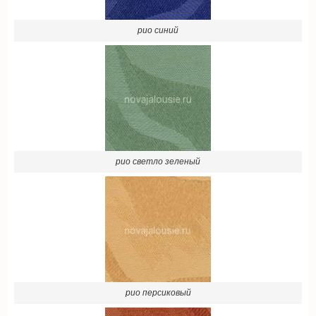
рио синий
рио светло зеленый
рио персиковый