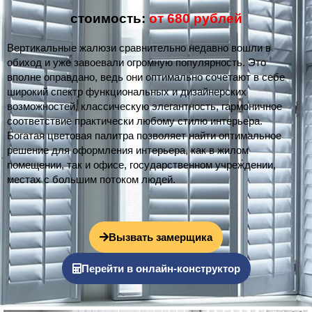
стоимость:
от 680 рублей
Вертикальные жалюзи сравнительно недавно вошли в
обиход и уже завоевали огромную популярность. Это
вполне оправдано, ведь они оптимально сочетают в себе
широкий спектр функциональных и дизайнерских
возможностей, классическую элегантность, гармоничное
соответствие практически любому стилю интерьера.
Богатая цветовая палитра позволяет найти оптимальное
решение для оформления интерьера, как в жилом
помещении, так и офисе, государственном учреждении,
местах с большим потоком людей.
Вызвать замерщика
Перейти в онлайн-конструктор