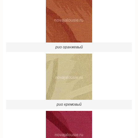
рио оранжевый
рио кремовый