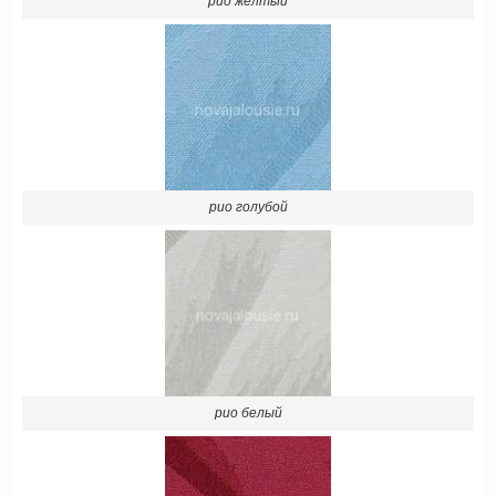
рио голубой
рио белый