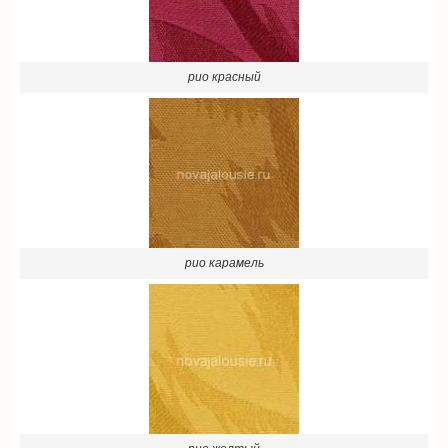
рио красный
рио карамель
рио желтый