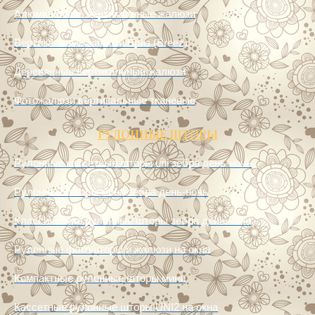
Вертикальные жалюзи Бриз (Breez)
Деревянные вертикальные жалюзи
Фотожалюзи вертикальные тканевые
РУЛОННЫЕ ШТОРЫ
Рулонные кассетные шторы uni зебра день-ночь
Рулонные шторы мини зебра день-ночь
Классические рулонные шторы зебра день-ночь
Рулонные фотошторы и жалюзи на окна
Компактные рулонные шторы мини
Кассетные рулонные шторы UNI2 на окна
Кассетные рулонные шторы на пластиковые окна