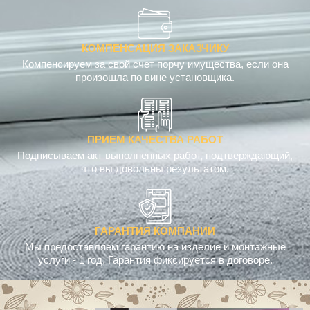
КОМПЕНСАЦИЯ ЗАКАЗЧИКУ
Компенсируем за свой счет порчу имущества, если она
произошла по вине установщика.
ПРИЕМ КАЧЕСТВА РАБОТ
Подписываем акт выполненных работ, подтверждающий,
что вы довольны результатом.
ГАРАНТИЯ КОМПАНИИ
Мы предоставляем гарантию на изделие и монтажные
услуги - 1 год. Гарантия фиксируется в договоре.
Выбор