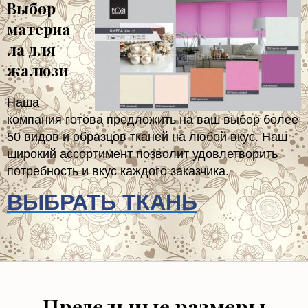
материа
ла для
жалюзи
Наша
компания готова предложить на ваш выбор более
50 видов и образцов тканей на любой вкус. Наш
широкий ассортимент позволит удовлетворить
потребность и вкус каждого заказчика.
ВЫБРАТЬ ТКАНЬ
Предельные размеры