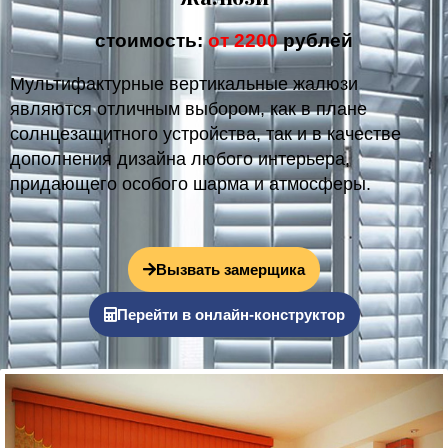
стоимость:
от 2200
рублей
Мультифактурные вертикальные жалюзи
являются отличным выбором, как в плане
солнцезащитного устройства, так и в качестве
дополнения дизайна любого интерьера,
придающего особого шарма и атмосферы.
Вызвать замерщика
Перейти в онлайн-конструктор