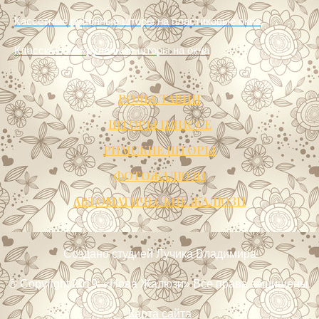
Классические рулонные шторы на окна
РОЛЬСТАВНИ
ШТОРЫ ПЛИССЕ
РИМСКИЕ ШТОРЫ
ФОТОЖАЛЮЗИ
АВТОМАТИЧЕСКИЕ ЖАЛЮЗИ
Создано
студией Лучика Владимира
© Copyright 2019. «Нова Жалюзи» Все права защищены.
Карта сайта