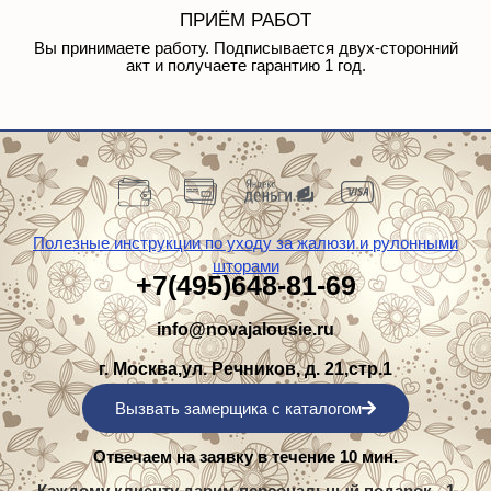
Вы принимаете работу. Подписывается двух-сторонний
акт и получаете гарантию 1 год.
Полезные инструкции по уходу за жалюзи и рулонными
шторами
+7(495)648-81-69
info@novajalousie.ru
г. Москва,ул. Речников, д. 21,стр.1
Вызвать замерщика с каталогом
Отвечаем на заявку в течение 10 мин.
Каждому клиенту дарим персональный подарок - 1
из 3 на выбор!