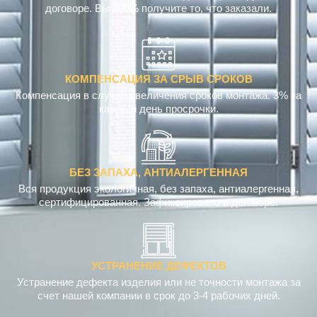
КОМПЕНСАЦИЯ ЗА СРЫВ СРОКОВ
Компенсация в случае увеличения сроков монтажа. 3% за
каждый день просрочки.
БЕЗ ЗАПАХА, АНТИАЛЕРГЕННАЯ
Вся продукция экологичная, без запаха, антиалергенная,
сертифицированная. Зафиксировано в договоре.
УСТРАНЕНИЕ ДЕФЕКТОВ
Устранение дефекта изделия или не точности монтажа за
счет нашей компании в срок до 3-4 рабочих дней.