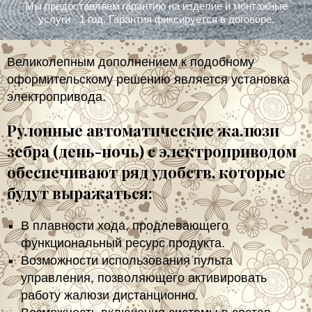
Великолепным дополнением к подобному
оформительскому решению является установка
электропривода.
Рулонные автоматические жалюзи
зебра (день-ночь) с электроприводом
обеспечивают ряд удобств, которые
будут выражаться:
В плавности хода, продлевающего
функциональный ресурс продукта.
Возможности использования пульта
управления, позволяющего активировать
работу жалюзи дистанционно.
Возможность включения системы в состав
общего контура «Умного дома», если