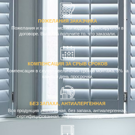
ПОЖЕЛАНИЯ ЗАКАЗЧИКА
Пожелания и характеристики изделия фиксируются в
договоре. Вы 100% получите то, что заказали.
КОМПЕНСАЦИЯ ЗА СРЫВ СРОКОВ
Компенсация в случае увеличения сроков монтажа. 3% за
каждый день просрочки.
БЕЗ ЗАПАХА, АНТИАЛЕРГЕННАЯ
Вся продукция экологичная, без запаха, антиалергенная,
сертифицированная. Зафиксировано в договоре.
УСТРАНЕНИЕ ДЕФЕКТОВ