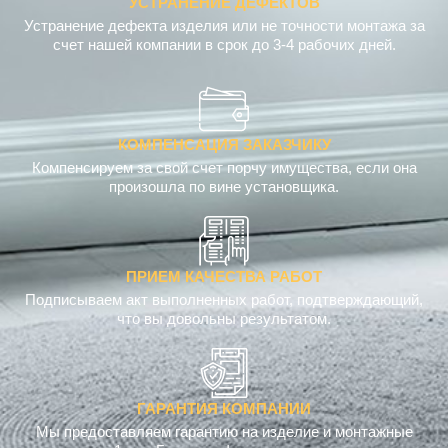
счет нашей компании в срок до 3-4 рабочих дней.
КОМПЕНСАЦИЯ ЗАКАЗЧИКУ
Компенсируем за свой счет порчу имущества, если она
произошла по вине установщика.
ПРИЕМ КАЧЕСТВА РАБОТ
Подписываем акт выполненных работ, подтверждающий,
что вы довольны результатом.
ГАРАНТИЯ КОМПАНИИ
Мы предоставляем гарантию на изделие и монтажные
услуги - 1 год. Гарантия фиксируется в договоре.