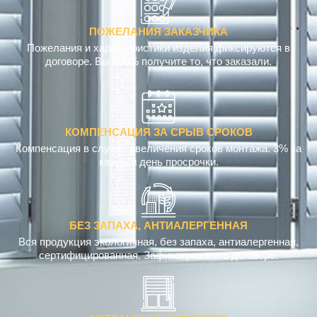
ПОЖЕЛАНИЯ ЗАКАЗЧИКА
Пожелания и характеристики изделия фиксируются в
договоре. Вы 100% получите то, что заказали.
КОМПЕНСАЦИЯ ЗА СРЫВ СРОКОВ
Компенсация в случае увеличения сроков монтажа. 3% за
каждый день просрочки.
БЕЗ ЗАПАХА, АНТИАЛЕРГЕННАЯ
Вся продукция экологичная, без запаха, антиалергенная,
сертифицированная. Зафиксировано в договоре.
УСТРАНЕНИЕ ДЕФЕКТОВ
Устранение дефекта изделия или не точности монтажа за