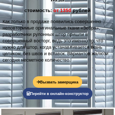
стоимость:
от 1350
рублей
Как только в продаже появились совершенно
неповторимые оригинальные ткани «Зебра»,
разработчики рулонных штор пришли в
совершенный восторг, ведь это именно то, что
нужно для штор, когда устанавливается ткань
целиком, без швов и вставок. Вариантов жалюзи
сегодня несметное количество.
Вызвать замерщика
Перейти в онлайн-конструктор