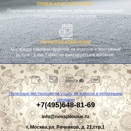
ПРИЕМ КАЧЕСТВА РАБОТ
Подписываем акт выполненных работ, подтверждающий,
что вы довольны результатом.
ГАРАНТИЯ КОМПАНИИ
Мы предоставляем гарантию на изделие и монтажные
услуги - 1 год. Гарантия фиксируется в договоре.
Полезные инструкции по уходу за жалюзи и рулонными
шторами
+7(495)648-81-69
info@novajalousie.ru
г. Москва,ул. Речников, д. 21,стр.1