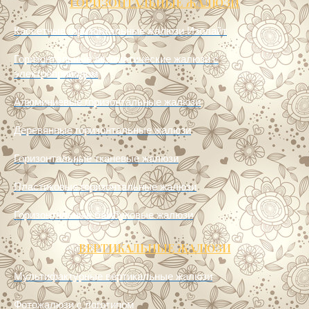
ГОРИЗОНТАЛЬНЫЕ ЖАЛЮЗИ
Кассетные горизонтальные жалюзи Изолайт
Горизонтальные автоматические жалюзи с
электроприводом
Алюминиевые горизонтальные жалюзи
Деревянные горизонтальные жалюзи
Горизонтальные тканевые жалюзи
Пластиковые горизонтальные жалюзи
Горизонтальные бамбуковые жалюзи
ВЕРТИКАЛЬНЫЕ ЖАЛЮЗИ
Мультифактурные вертикальные жалюзи
Фотожалюзи с логотипом