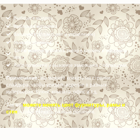
Выберите модель
Выберите материал
Заполните опции (цвет и управление)
Укажите размеры
Затем можете добавить товар в корзину и оформить
заказ
Либо позвоните и вызовите замерщика с образцами.
Примечание:
вы можете кликать на стрелки
слайдера, чтобы увидеть изделие в разных
интерьерах. Кухня, комната, офис и т.д.
Так же
можете менять цвет фурнитуры, рамы и
стен
, чтобы увидеть разные решения.