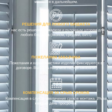
меняется в дальнейшем.
РЕШЕНИЯ ДЛЯ ЛЮБОГО БЮДЖЕТА
У нас есть решения по жалюзи и рулонным шторам для
любого бюджета (эконом, средний, ВИП)
ПОЖЕЛАНИЯ ЗАКАЗЧИКА
Пожелания и характеристики изделия фиксируются в
договоре. Вы 100% получите то, что заказали.
КОМПЕНСАЦИЯ ЗА СРЫВ СРОКОВ
Компенсация в случае увеличения сроков монтажа. 3% за
каждый день просрочки.