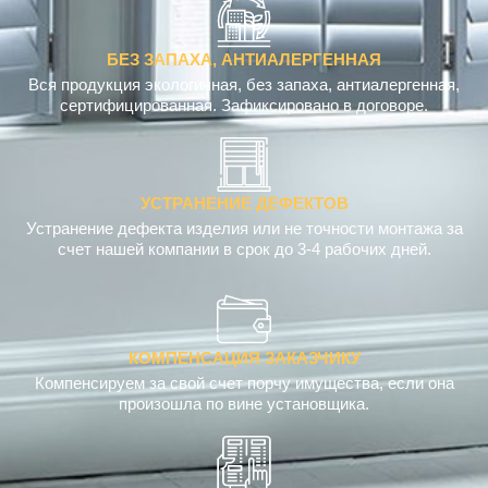
БЕЗ ЗАПАХА, АНТИАЛЕРГЕННАЯ
Вся продукция экологичная, без запаха, антиалергенная,
сертифицированная. Зафиксировано в договоре.
УСТРАНЕНИЕ ДЕФЕКТОВ
Устранение дефекта изделия или не точности монтажа за
счет нашей компании в срок до 3-4 рабочих дней.
КОМПЕНСАЦИЯ ЗАКАЗЧИКУ
Компенсируем за свой счет порчу имущества, если она
произошла по вине установщика.