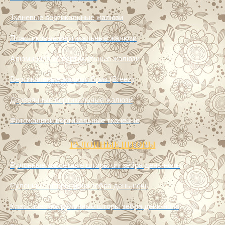
Тканевые вертикальные жалюзи
Пластиковые вертикальные жалюзи
Алюминиевые вертикальные жалюзи
Вертикальные жалюзи Бриз (Breez)
Деревянные вертикальные жалюзи
Фотожалюзи вертикальные тканевые
РУЛОННЫЕ ШТОРЫ
Рулонные кассетные шторы uni зебра день-ночь
Рулонные шторы мини зебра день-ночь
Классические рулонные шторы зебра день-ночь