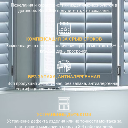
договоре. Вы 100% получите то, что заказали.
КОМПЕНСАЦИЯ ЗА СРЫВ СРОКОВ
Компенсация в случае увеличения сроков монтажа. 3% за
каждый день просрочки.
БЕЗ ЗАПАХА, АНТИАЛЕРГЕННАЯ
Вся продукция экологичная, без запаха, антиалергенная,
сертифицированная. Зафиксировано в договоре.
УСТРАНЕНИЕ ДЕФЕКТОВ
Устранение дефекта изделия или не точности монтажа за
счет нашей компании в срок до 3-4 рабочих дней.