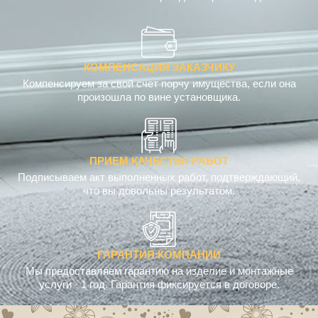
КОМПЕНСАЦИЯ ЗАКАЗЧИКУ
Компенсируем за свой счет порчу имущества, если она
произошла по вине установщика.
ПРИЕМ КАЧЕСТВА РАБОТ
Подписываем акт выполненных работ, подтверждающий,
что вы довольны результатом.
ГАРАНТИЯ КОМПАНИИ
Мы предоставляем гарантию на изделие и монтажные
услуги - 1 год. Гарантия фиксируется в договоре.
Каждый отдельный сегмент «Изолайт» крепится