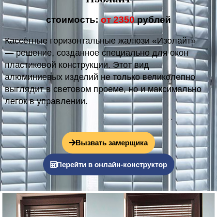
стоимость:
от 2350
рублей
Кассетные горизонтальные жалюзи «Изолайт»
— решение, созданное специально для окон
пластиковой конструкции. Этот вид
алюминиевых изделий не только великолепно
выглядит в световом проеме, но и максимально
легок в управлении.
Вызвать замерщика
Перейти в онлайн-конструктор