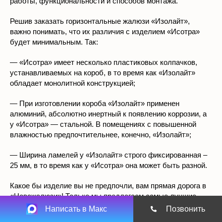
Решив заказать горизонтальные жалюзи «Изолайт»,
важно понимать, что их различия с изделием «Исотра»
будет минимальным. Так:
— «Исотра» имеет несколько пластиковых колпачков,
устанавливаемых на короб, в то время как «Изолайт»
обладает монолитной конструкцией;
— При изготовлении короба «Изолайт» применен
алюминий, абсолютно инертный к появлению коррозии, а
у «Исотра» — стальной. В помещениях с повышенной
влажностью предпочтительнее, конечно, «Изолайт»;
— Ширина ламелей у «Изолайт» строго фиксированная –
25 мм, в то время как у «Исотра» она может быть разной.
Какое бы изделие вы не предпочли, вам прямая дорога в
«Новажалюзи»! Только мы предлагаем самые лучшие
изделия, качество которых подтверждается всеми
необходимыми разрешительными сертификатами. Наши
Написать в Макс
Позвонить
жалюзи полностью пригодны для монтажа в любых типах
помещений, в том числе в детских комнатах, так как