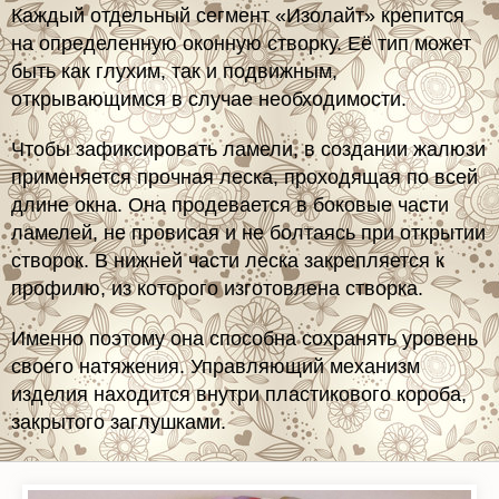
на определенную оконную створку. Её тип может
быть как глухим, так и подвижным,
открывающимся в случае необходимости.
Чтобы зафиксировать ламели, в создании жалюзи
применяется прочная леска, проходящая по всей
длине окна. Она продевается в боковые части
ламелей, не провисая и не болтаясь при открытии
створок. В нижней части леска закрепляется к
профилю, из которого изготовлена створка.
Именно поэтому она способна сохранять уровень
своего натяжения. Управляющий механизм
изделия находится внутри пластикового короба,
закрытого заглушками.