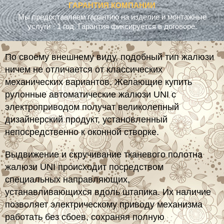
Мы предоставляем гарантию на изделие и монтажные
услуги - 1 год. Гарантия фиксируется в договоре.
По своему внешнему виду, подобный тип жалюзи
ничем не отличается от классических
механических вариантов. Желающие купить
рулонные автоматические жалюзи UNI с
электроприводом получат великолепный
дизайнерский продукт, установленный
непосредственно к оконной створке.
Выдвижение и скручивание тканевого полотна
жалюзи UNI происходит посредством
специальных направляющих,
устанавливающихся вдоль штапика. Их наличие
позволяет электрическому приводу механизма
работать без сбоев, сохраняя полную
работоспособность изделия в любых условиях.