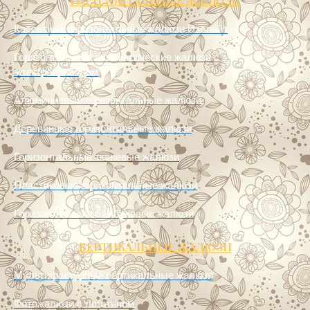
Кассетные горизонтальные жалюзи Изолайт
Горизонтальные автоматические жалюзи с
электроприводом
Алюминиевые горизонтальные жалюзи
Деревянные горизонтальные жалюзи
Горизонтальные тканевые жалюзи
Пластиковые горизонтальные жалюзи
Горизонтальные бамбуковые жалюзи
ВЕРТИКАЛЬНЫЕ ЖАЛЮЗИ
Мультифактурные вертикальные жалюзи
Фотожалюзи с логотипом
Тканевые вертикальные жалюзи