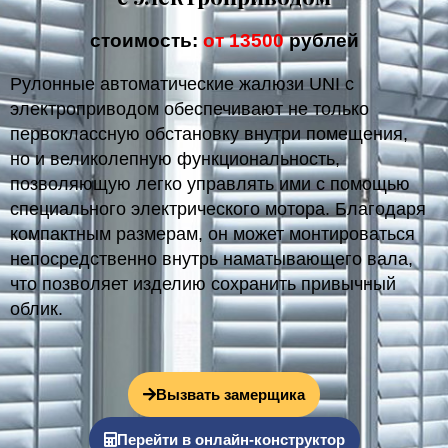
стоимость:
от 13500
рублей
Рулонные автоматические жалюзи UNI с
электроприводом обеспечивают не только
первоклассную обстановку внутри помещения,
но и великолепную функциональность,
позволяющую легко управлять ими с помощью
специального электрического мотора. Благодаря
компактным размерам, он может монтироваться
непосредственно внутрь наматывающего вала,
что позволяет изделию сохранить привычный
облик.
Вызвать замерщика
Перейти в онлайн-конструктор