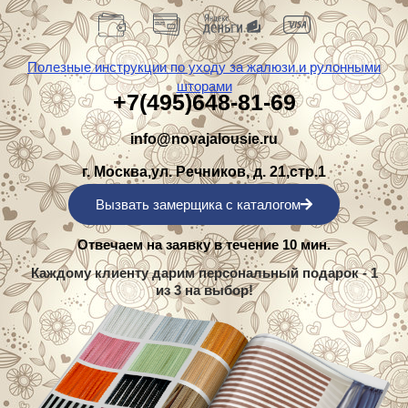
Полезные инструкции по уходу за жалюзи и рулонными
шторами
+7(495)648-81-69
info@novajalousie.ru
г. Москва,ул. Речников, д. 21,стр.1
Вызвать замерщика с каталогом
Отвечаем на заявку в течение 10 мин.
Каждому клиенту дарим персональный подарок - 1
из 3 на выбор!