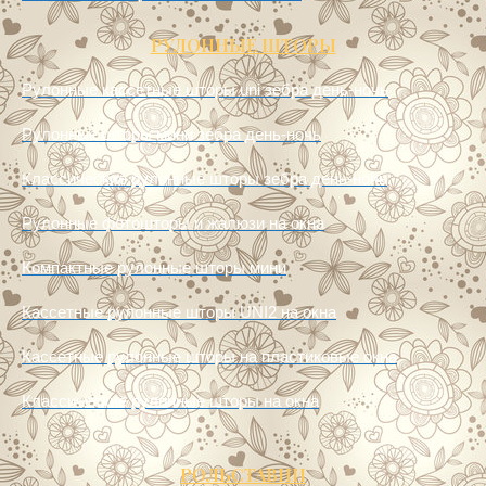
РУЛОННЫЕ ШТОРЫ
Рулонные кассетные шторы uni зебра день-ночь
Рулонные шторы мини зебра день-ночь
Классические рулонные шторы зебра день-ночь
Рулонные фотошторы и жалюзи на окна
Компактные рулонные шторы мини
Кассетные рулонные шторы UNI2 на окна
Кассетные рулонные шторы на пластиковые окна
Классические рулонные шторы на окна
РОЛЬСТАВНИ