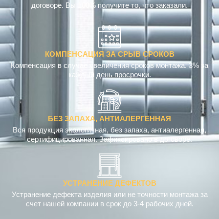
договоре. Вы 100% получите то, что заказали.
КОМПЕНСАЦИЯ ЗА СРЫВ СРОКОВ
Компенсация в случае увеличения сроков монтажа. 3% за
каждый день просрочки.
БЕЗ ЗАПАХА, АНТИАЛЕРГЕННАЯ
Вся продукция экологичная, без запаха, антиалергенная,
сертифицированная. Зафиксировано в договоре.
УСТРАНЕНИЕ ДЕФЕКТОВ
Устранение дефекта изделия или не точности монтажа за
счет нашей компании в срок до 3-4 рабочих дней.