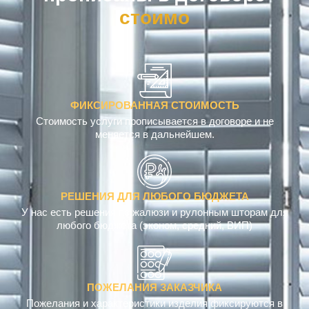
с
т
о
и
м
о
с
т
ь
ФИКСИРОВАННАЯ СТОИМОСТЬ
Стоимость услуги прописывается в договоре и не
меняется в дальнейшем.
РЕШЕНИЯ ДЛЯ ЛЮБОГО БЮДЖЕТА
У нас есть решения по жалюзи и рулонным шторам для
любого бюджета (эконом, средний, ВИП)
ПОЖЕЛАНИЯ ЗАКАЗЧИКА
Пожелания и характеристики изделия фиксируются в