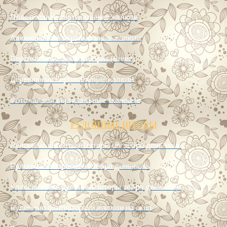
Пластиковые вертикальные жалюзи
Алюминиевые вертикальные жалюзи
Вертикальные жалюзи Бриз (Breez)
Деревянные вертикальные жалюзи
Фотожалюзи вертикальные тканевые
РУЛОННЫЕ ШТОРЫ
Рулонные кассетные шторы uni зебра день-ночь
Рулонные шторы мини зебра день-ночь
Классические рулонные шторы зебра день-ночь
Рулонные фотошторы и жалюзи на окна