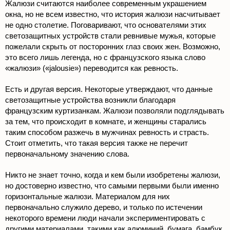
Жалюзи считаются наиболее современным украшением
окна, но не всем известно, что история жалюзи насчитывает
не одно столетие. Поговаривают, что основателями этих
светозащитных устройств стали ревнивые мужья, которые
пожелали скрыть от посторонних глаз своих жен. Возможно,
это всего лишь легенда, но с французского языка слово
«жалюзи» («jalousie») переводится как ревность.
Есть и другая версия. Некоторые утверждают, что данные
светозащитные устройства возникли благодаря
французским куртизанкам. Жалюзи позволяли подглядывать
за тем, что происходит в комнате, и женщины старались
таким способом разжечь в мужчинах ревность и страсть.
Стоит отметить, что такая версия также не перечит
первоначальному значению слова.
Никто не знает точно, когда и кем были изобретены жалюзи,
но достоверно известно, что самыми первыми были именно
горизонтальные жалюзи. Материалом для них
первоначально служило дерево, и только по истечении
некоторого времени люди начали экспериментировать с
другими материалами, такими как алюминий, бумага, бамбук