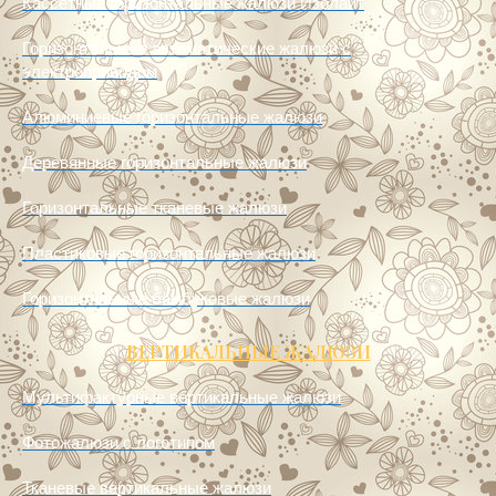
Кассетные горизонтальные жалюзи Изолайт
Горизонтальные автоматические жалюзи с
электроприводом
Алюминиевые горизонтальные жалюзи
Деревянные горизонтальные жалюзи
Горизонтальные тканевые жалюзи
Пластиковые горизонтальные жалюзи
Горизонтальные бамбуковые жалюзи
ВЕРТИКАЛЬНЫЕ ЖАЛЮЗИ
Мультифактурные вертикальные жалюзи
Фотожалюзи с логотипом
Тканевые вертикальные жалюзи