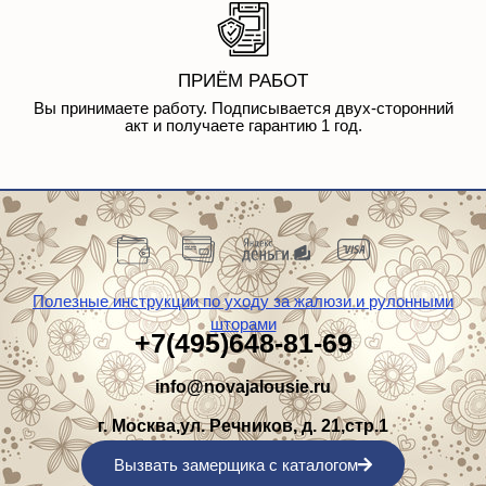
ПРИЁМ РАБОТ
Вы принимаете работу. Подписывается двух-сторонний
акт и получаете гарантию 1 год.
Полезные инструкции по уходу за жалюзи и рулонными
шторами
+7(495)648-81-69
info@novajalousie.ru
г. Москва,ул. Речников, д. 21,стр.1
Вызвать замерщика с каталогом