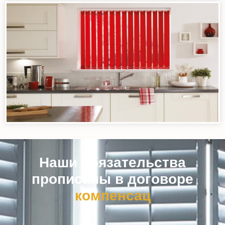
Наши обязательства
прописаны в договоре
к
о
м
п
е
н
с
а
ц
и
я