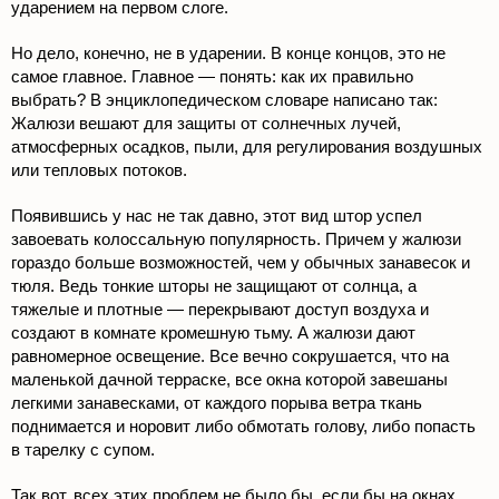
ударением на первом слоге.
Но дело, конечно, не в ударении. В конце концов, это не
самое главное. Главное — понять: как их правильно
выбрать? В энциклопедическом словаре написано так:
Жалюзи вешают для защиты от солнечных лучей,
атмосферных осадков, пыли, для регулирования воздушных
или тепловых потоков.
Появившись у нас не так давно, этот вид штор успел
завоевать колоссальную популярность. Причем у жалюзи
гораздо больше возможностей, чем у обычных занавесок и
тюля. Ведь тонкие шторы не защищают от солнца, а
тяжелые и плотные — перекрывают доступ воздуха и
создают в комнате кромешную тьму. А жалюзи дают
равномерное освещение. Все вечно сокрушается, что на
маленькой дачной терраске, все окна которой завешаны
легкими занавесками, от каждого порыва ветра ткань
поднимается и норовит либо обмотать голову, либо попасть
в тарелку с супом.
Так вот, всех этих проблем не было бы, если бы на окнах