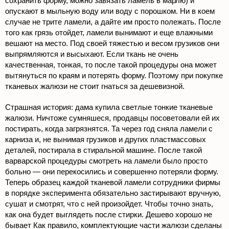
сохранить форму, можно завязать ламель в марлю) и
опускают в мыльную воду или воду с порошком. Ни в коем
случае не трите ламели, а дайте им просто полежать. После
того как грязь отойдет, ламели вынимают и еще влажными
вешают на место. Под своей тяжестью и весом грузиков они
выпрямляются и высыхают. Если ткань не очень
качественная, тонкая, то после такой процедуры она может
вытянуться по краям и потерять форму. Поэтому при покупке
тканевых жалюзи не стоит гнаться за дешевизной.
Страшная история: дама купила светлые тонкие тканевые
жалюзи. Ничтоже сумняшеся, продавцы посоветовали ей их
постирать, когда загрязнятся. Та через год сняла ламели с
карниза и, не вынимая грузиков и других пластмассовых
деталей, постирала в стиральной машине. После такой
варварской процедуры смотреть на ламели было просто
больно — они перекосились и совершенно потеряли форму.
Теперь образец каждой тканевой ламели сотрудники фирмы
в порядке эксперимента обязательно застирывают вручную,
сушат и смотрят, что с ней произойдет. Чтобы точно знать,
как она будет выглядеть после стирки. Дешево хорошо не
бывает Как правило, комплектующие части жалюзи сделаны