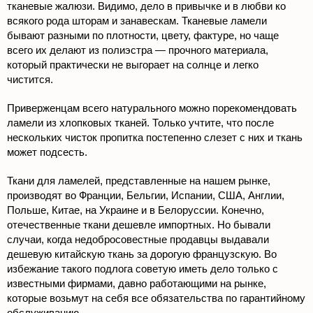
тканевые жалюзи. Видимо, дело в привычке и в любви ко
всякого рода шторам и занавескам. Тканевые ламели
бывают разными по плотности, цвету, фактуре, но чаще
всего их делают из полиэстра — прочного материала,
который практически не выгорает на солнце и легко
чистится.
Приверженцам всего натурального можно порекомендовать
ламели из хлопковых тканей. Только учтите, что после
нескольких чисток пропитка постепенно слезет с них и ткань
может подсесть.
Ткани для ламелей, представленные на нашем рынке,
производят во Франции, Бельгии, Испании, США, Англии,
Польше, Китае, на Украине и в Белоруссии. Конечно,
отечественные ткани дешевле импортных. Но бывали
случаи, когда недобросовестные продавцы выдавали
дешевую китайскую ткань за дорогую французскую. Во
избежание такого подлога советую иметь дело только с
известными фирмами, давно работающими на рынке,
которые возьмут на себя все обязательства по гарантийному
обслуживанию.