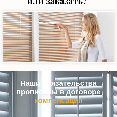
или заказать?
Наши обязательства
прописаны в договоре
к
о
м
п
е
н
с
а
ц
и
я