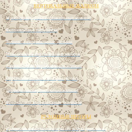
ВЕРТИКАЛЬНЫЕ ЖАЛЮЗИ
Мультифактурные вертикальные жалюзи
Фотожалюзи с логотипом
Тканевые вертикальные жалюзи
Пластиковые вертикальные жалюзи
Алюминиевые вертикальные жалюзи
Вертикальные жалюзи Бриз (Breez)
Деревянные вертикальные жалюзи
Фотожалюзи вертикальные тканевые
РУЛОННЫЕ ШТОРЫ
Рулонные кассетные шторы uni зебра день-ночь