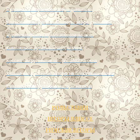
Рулонные шторы мини зебра день-ночь
Классические рулонные шторы зебра день-ночь
Рулонные фотошторы и жалюзи на окна
Компактные рулонные шторы мини
Кассетные рулонные шторы UNI2 на окна
Кассетные рулонные шторы на пластиковые окна
Классические рулонные шторы на окна
РОЛЬСТАВНИ
ШТОРЫ ПЛИССЕ
РИМСКИЕ ШТОРЫ