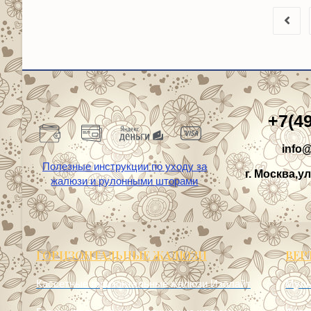
+7(4
info@
Полезные инструкции по уходу за
г. Москва,ул
жалюзи и рулонными шторами
ГОРИЗОНТАЛЬНЫЕ ЖАЛЮЗИ
ВЕР
Кассетные горизонтальные жалюзи Изолайт
Муль