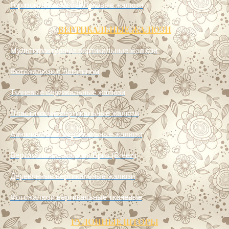
Горизонтальные бамбуковые жалюзи
ВЕРТИКАЛЬНЫЕ ЖАЛЮЗИ
Мультифактурные вертикальные жалюзи
Фотожалюзи с логотипом
Тканевые вертикальные жалюзи
Пластиковые вертикальные жалюзи
Алюминиевые вертикальные жалюзи
Вертикальные жалюзи Бриз (Breez)
Деревянные вертикальные жалюзи
Фотожалюзи вертикальные тканевые
РУЛОННЫЕ ШТОРЫ