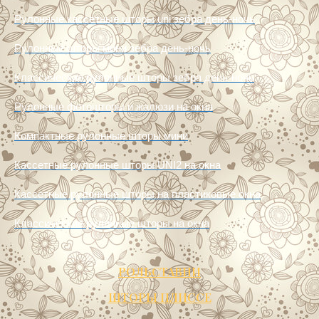
Рулонные кассетные шторы uni зебра день-ночь
Рулонные шторы мини зебра день-ночь
Классические рулонные шторы зебра день-ночь
Рулонные фотошторы и жалюзи на окна
Компактные рулонные шторы мини
Кассетные рулонные шторы UNI2 на окна
Кассетные рулонные шторы на пластиковые окна
Классические рулонные шторы на окна
РОЛЬСТАВНИ
ШТОРЫ ПЛИССЕ