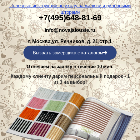
Полезные инструкции по уходу за жалюзи и рулонными
шторами
+7(495)648-81-69
info@novajalousie.ru
г. Москва,ул. Речников, д. 21,стр.1
Вызвать замерщика с каталогом
Отвечаем на заявку в течение 10 мин.
Каждому клиенту дарим персональный подарок - 1
из 3 на выбор!