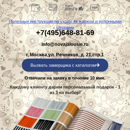
Полезные инструкции по уходу за жалюзи и рулонными
шторами
+7(495)648-81-69
info@novajalousie.ru
г. Москва,ул. Речников, д. 21,стр.1
Вызвать замерщика с каталогом
Отвечаем на заявку в течение 10 мин.
Каждому клиенту дарим персональный подарок - 1
из 3 на выбор!