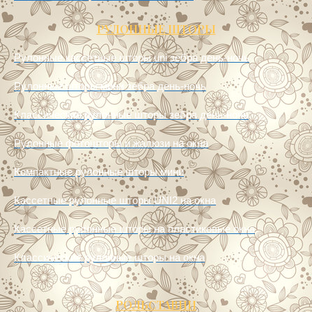
РУЛОННЫЕ ШТОРЫ
Рулонные кассетные шторы uni зебра день-ночь
Рулонные шторы мини зебра день-ночь
Классические рулонные шторы зебра день-ночь
Рулонные фотошторы и жалюзи на окна
Компактные рулонные шторы мини
Кассетные рулонные шторы UNI2 на окна
Кассетные рулонные шторы на пластиковые окна
Классические рулонные шторы на окна
РОЛЬСТАВНИ