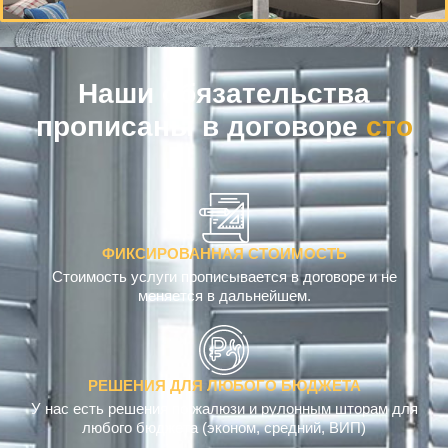
Наши обязательства
прописаны в договоре
с
т
о
и
м
о
с
т
ь
ФИКСИРОВАННАЯ СТОИМОСТЬ
Стоимость услуги прописывается в договоре и не
меняется в дальнейшем.
РЕШЕНИЯ ДЛЯ ЛЮБОГО БЮДЖЕТА
У нас есть решения по жалюзи и рулонным шторам для