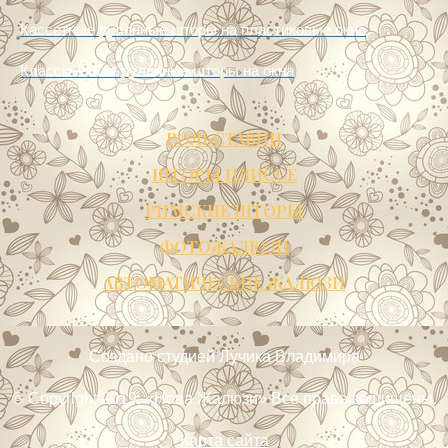
Кассетные рулонные шторы UNI2 на окна
Кассетные рулонные шторы на пластиковые окна
Классические рулонные шторы на окна
РОЛЬСТАВНИ
ШТОРЫ ПЛИССЕ
РИМСКИЕ ШТОРЫ
ФОТОЖАЛЮЗИ
АВТОМАТИЧЕСКИЕ ЖАЛЮЗИ
Создано
студией Лучика Владимира
© Copyright 2019. «Нова Жалюзи» Все права защищены.