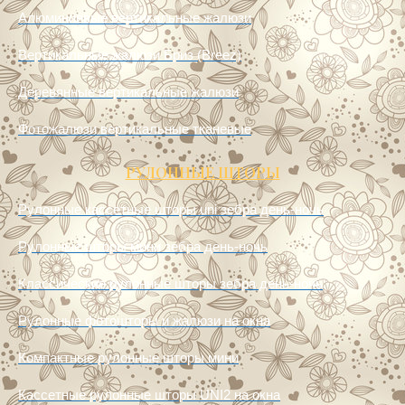
Пластиковые вертикальные жалюзи
Алюминиевые вертикальные жалюзи
Вертикальные жалюзи Бриз (Breez)
Деревянные вертикальные жалюзи
Фотожалюзи вертикальные тканевые
РУЛОННЫЕ ШТОРЫ
Рулонные кассетные шторы uni зебра день-ночь
Рулонные шторы мини зебра день-ночь
Классические рулонные шторы зебра день-ночь
Рулонные фотошторы и жалюзи на окна
Компактные рулонные шторы мини