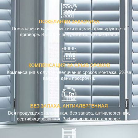
любого бюджета (эконом, средний, ВИП)
ПОЖЕЛАНИЯ ЗАКАЗЧИКА
Пожелания и характеристики изделия фиксируются в
договоре. Вы 100% получите то, что заказали.
КОМПЕНСАЦИЯ ЗА СРЫВ СРОКОВ
Компенсация в случае увеличения сроков монтажа. 3% за
каждый день просрочки.
БЕЗ ЗАПАХА, АНТИАЛЕРГЕННАЯ
Вся продукция экологичная, без запаха, антиалергенная,
сертифицированная. Зафиксировано в договоре.