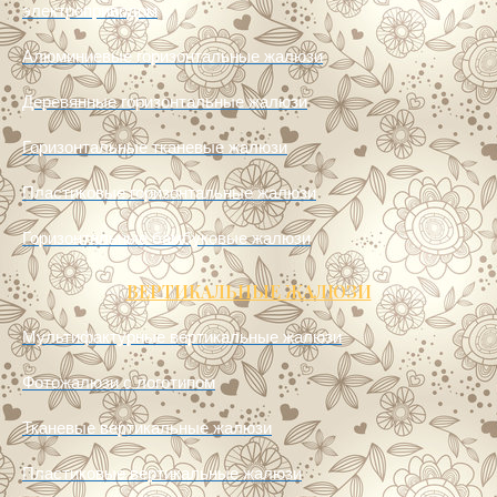
Горизонтальные автоматические жалюзи с
электроприводом
Алюминиевые горизонтальные жалюзи
Деревянные горизонтальные жалюзи
Горизонтальные тканевые жалюзи
Пластиковые горизонтальные жалюзи
Горизонтальные бамбуковые жалюзи
ВЕРТИКАЛЬНЫЕ ЖАЛЮЗИ
Мультифактурные вертикальные жалюзи
Фотожалюзи с логотипом
Тканевые вертикальные жалюзи