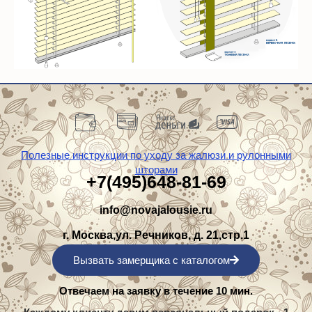
Полезные инструкции по уходу за жалюзи и рулонными
шторами
+7(495)648-81-69
info@novajalousie.ru
г. Москва,ул. Речников, д. 21,стр.1
Вызвать замерщика с каталогом