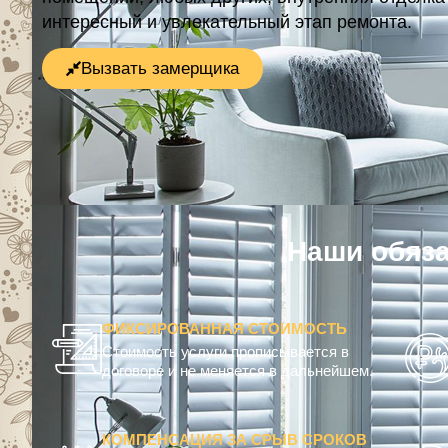
интересный и увлекательный этап ремонта.
Вызвать замерщика
Наши обязате
ФИКСИРОВАННАЯ СТОИМОСТЬ
Стоимость услуги прописывается в
договоре и не меняется в дальнейшем.
КОМПЕНСАЦИЯ ЗА СРЫВ СРОКОВ