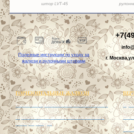
штор LVT-45
рулонн
+7(4
info@
Полезные инструкции по уходу за
г. Москва,ул
жалюзи и рулонными шторами
ГОРИЗОНТАЛЬНЫЕ ЖАЛЮЗИ
ВЕР
Кассетные горизонтальные жалюзи Изолайт
Муль
Горизонтальные автоматические жалюзи с
Фото
электроприводом
Ткан