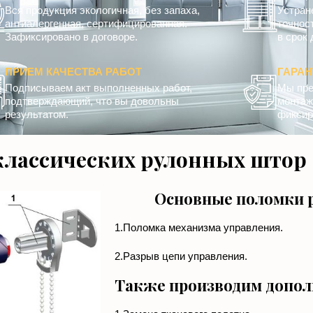
Вся продукция экологичная, без запаха,
Устран
антиалергенная, сертифицированная.
точнос
Зафиксировано в договоре.
в срок 
ПРИЕМ КАЧЕСТВА РАБОТ
ГАРА
Подписываем акт выполненных работ,
Мы пре
подтверждающий, что вы довольны
монтажн
результатом.
фиксир
классических рулонных штор
Основные поломки 
1.Поломка механизма управления.
2.Разрыв цепи управления.
Также производим допол