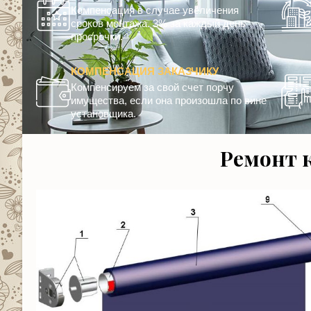
Компенсация в случае увеличения
сроков монтажа. 3% за каждый день
просрочки.
КОМПЕНСАЦИЯ ЗАКАЗЧИКУ
Компенсируем за свой счет порчу
имущества, если она произошла по вине
установщика.
Ремонт 