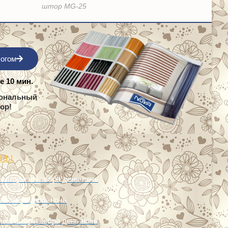
штор MG-25
логом
е 10 мин.
сональный
бор!
ОРЫ
 шторы uni зебра день-ночь
и зебра день-ночь
ные шторы зебра день-ночь