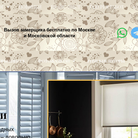
ОГ
НОВИНКИ
ПРАЙС-ЛИСТ
ГАЛЕРЕЯ РАБОТ
К
Вызов замерщика бесплатно по Москве
и Московской области
РЫ ПЛИССЕ
ФОТОЖАЛЮЗИ
РИМСКИЕ ШТОРЫ
зи
рдных
 – довольно