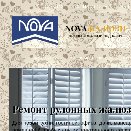
ГЛАВНАЯ
О КОМПАНИИ
КАТАЛ
NOVA
ЖАЛЮЗИ
шторы и жалюзи под ключ
ЖАЛЮЗИ
РУЛОННЫЕ ШТОРЫ
ШТО
Ремонт рулонных жалю
Для новой кухни, гостиной, офиса, дачи, манса
помещений, любых других, внутренняя отделка