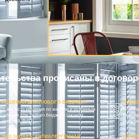
льства прописаны в договоре
к
РЕШЕНИЯ ДЛЯ ЛЮБОГО БЮДЖЕТА
ПОЖЕ
У нас есть решения по жалюзи и рулонным
Пожела
шторам для любого бюджета (эконом,
фиксир
средний, ВИП)
получит
БЕЗ ЗАПАХА, АНТИАЛЕРГЕННАЯ
УСТРА