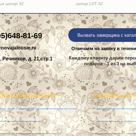
ых штор 32
штор LVT-32
95)648-81-69
Вызвать замерщика с ката
novajalousie.ru
Отвечаем на заявку в течени
Каждому клиенту дарим пер
. Речников, д. 21,стр.1
подарок - 1 из 3 на вы
ТИКАЛЬНЫЕ ЖАЛЮЗИ
РУЛОННЫЕ ШТ
тифактурные вертикальные жалюзи
Рулонные кассетные
жалюзи с логотипом
Рулонные шторы мин
евые вертикальные жалюзи
Классические рулон