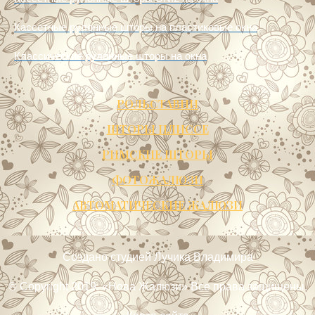
Кассетные рулонные шторы UNI2 на окна
Кассетные рулонные шторы на пластиковые окна
Классические рулонные шторы на окна
РОЛЬСТАВНИ
ШТОРЫ ПЛИССЕ
РИМСКИЕ ШТОРЫ
ФОТОЖАЛЮЗИ
АВТОМАТИЧЕСКИЕ ЖАЛЮЗИ
Создано
студией Лучика Владимира
© Copyright 2019. «Нова Жалюзи» Все права защищены.