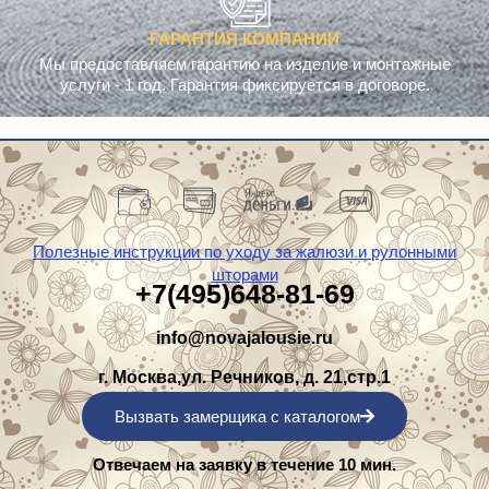
ГАРАНТИЯ КОМПАНИИ
Мы предоставляем гарантию на изделие и монтажные
услуги - 1 год. Гарантия фиксируется в договоре.
Полезные инструкции по уходу за жалюзи и рулонными
шторами
+7(495)648-81-69
info@novajalousie.ru
г. Москва,ул. Речников, д. 21,стр.1
Вызвать замерщика с каталогом