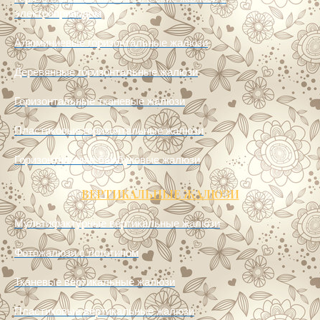
Горизонтальные автоматические жалюзи с
электроприводом
Алюминиевые горизонтальные жалюзи
Деревянные горизонтальные жалюзи
Горизонтальные тканевые жалюзи
Пластиковые горизонтальные жалюзи
Горизонтальные бамбуковые жалюзи
ВЕРТИКАЛЬНЫЕ ЖАЛЮЗИ
Мультифактурные вертикальные жалюзи
Фотожалюзи с логотипом
Тканевые вертикальные жалюзи