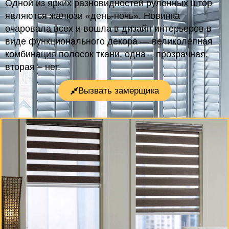
Одной из ярких разновидностей рулонных штор
являются жалюзи «день-ночь». Новинка
очаровала всех и вошла в дизайн интерьеров в
виде функционального декора — великолепная
комбинация полосок ткани, одна – прозрачная,
вторая – нет.
Вызвать замерщика