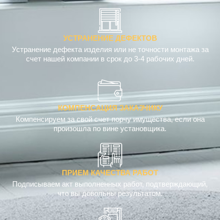
Вся продукция экологичная, без запаха, антиалергенная,
сертифицированная. Зафиксировано в договоре.
УСТРАНЕНИЕ ДЕФЕКТОВ
Устранение дефекта изделия или не точности монтажа за
счет нашей компании в срок до 3-4 рабочих дней.
КОМПЕНСАЦИЯ ЗАКАЗЧИКУ
Компенсируем за свой счет порчу имущества, если она
произошла по вине установщика.
ПРИЕМ КАЧЕСТВА РАБОТ
Подписываем акт выполненных работ, подтверждающий,
что вы довольны результатом.