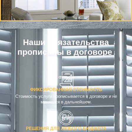
Наши обязательства
прописаны в договоре
с
т
о
и
м
о
с
т
ь
ФИКСИРОВАННАЯ СТОИМОСТЬ
Стоимость услуги прописывается в договоре и не
меняется в дальнейшем.