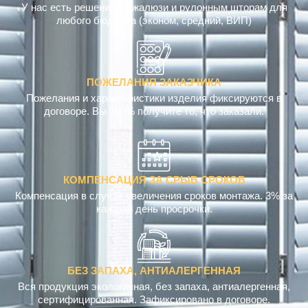
РЕШЕНИЯ ДЛЯ ЛЮБОГО БЮДЖЕТА
У нас есть решения по жалюзи и рулонным шторам для
любого бюджета (эконом, средний, ВИП)
ПОЖЕЛАНИЯ ЗАКАЗЧИКА
Пожелания и характеристики изделия фиксируются в
договоре. Вы 100% получите то, что заказали.
КОМПЕНСАЦИЯ ЗА СРЫВ СРОКОВ
Компенсация в случае увеличения сроков монтажа. 3% за
каждый день просрочки.
БЕЗ ЗАПАХА, АНТИАЛЕРГЕННАЯ