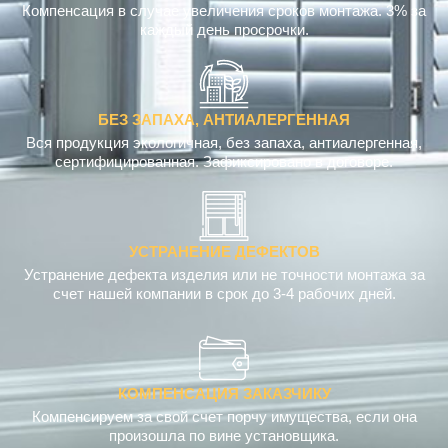
Компенсация в случае увеличения сроков монтажа. 3% за
каждый день просрочки.
БЕЗ ЗАПАХА, АНТИАЛЕРГЕННАЯ
Вся продукция экологичная, без запаха, антиалергенная,
сертифицированная. Зафиксировано в договоре.
УСТРАНЕНИЕ ДЕФЕКТОВ
Устранение дефекта изделия или не точности монтажа за
счет нашей компании в срок до 3-4 рабочих дней.
КОМПЕНСАЦИЯ ЗАКАЗЧИКУ
Компенсируем за свой счет порчу имущества, если она
произошла по вине установщика.