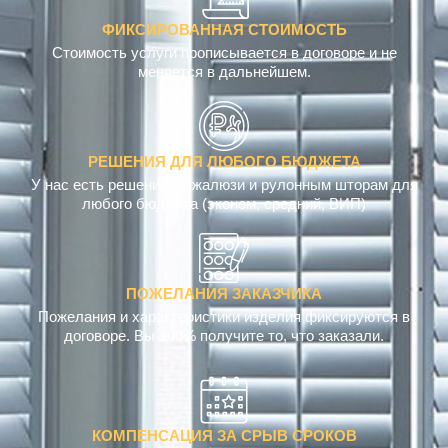
ФИКСИРОВАННАЯ СТОИМОСТЬ
Стоимость услуги прописывается в договоре и не
меняется в дальнейшем.
РЕШЕНИЯ ДЛЯ ЛЮБОГО БЮДЖЕТА
У нас есть решения по жалюзи и рулонным шторам для
любого бюджета (эконом, средний, ВИП)
ПОЖЕЛАНИЯ ЗАКАЗЧИКА
Пожелания и характеристики изделия фиксируются в
договоре. Вы 100% получите то, что заказали.
КОМПЕНСАЦИЯ ЗА СРЫВ СРОКОВ