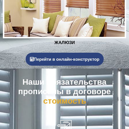
РОЛЬСТАВНИ
Перейти в онлайн-конструктор
Наши обязательства
прописаны в договоре
к
о
м
п
е
н
с
а
ц
и
я