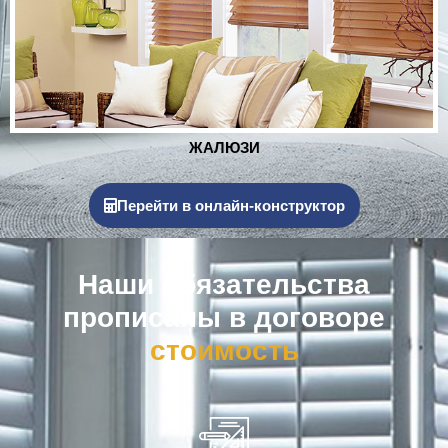
РОЛЬСТАВНИ
Перейти в онлайн-конструктор
Наши обязательства
прописаны в договоре
к
о
м
п
е
н
с
а
ц
и
я