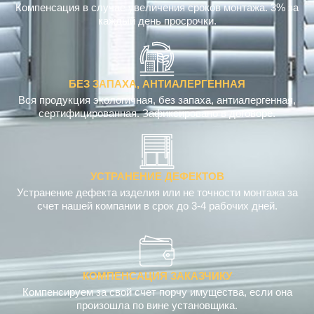
Компенсация в случае увеличения сроков монтажа. 3% за
каждый день просрочки.
БЕЗ ЗАПАХА, АНТИАЛЕРГЕННАЯ
Вся продукция экологичная, без запаха, антиалергенная,
сертифицированная. Зафиксировано в договоре.
УСТРАНЕНИЕ ДЕФЕКТОВ
Устранение дефекта изделия или не точности монтажа за
счет нашей компании в срок до 3-4 рабочих дней.
КОМПЕНСАЦИЯ ЗАКАЗЧИКУ
Компенсируем за свой счет порчу имущества, если она
произошла по вине установщика.