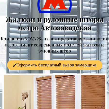
Жалюзи и рулонные шторы
метро Автозаводская
Компания«NOVA Жалюзи» представляет широкий
ассортимент современных моделей жалюзи и
рулонных штор
Оформить бесплатный вызов замерщика