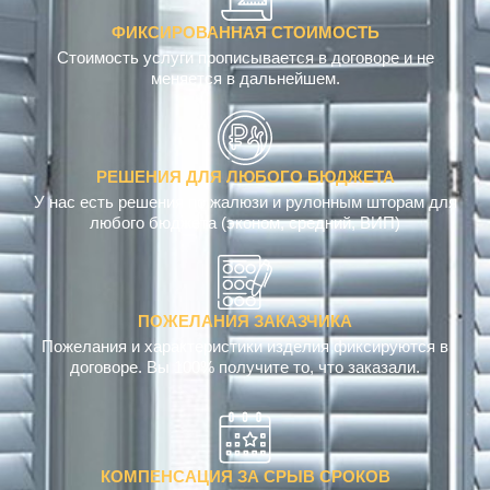
ФИКСИРОВАННАЯ СТОИМОСТЬ
Стоимость услуги прописывается в договоре и не
меняется в дальнейшем.
РЕШЕНИЯ ДЛЯ ЛЮБОГО БЮДЖЕТА
У нас есть решения по жалюзи и рулонным шторам для
любого бюджета (эконом, средний, ВИП)
ПОЖЕЛАНИЯ ЗАКАЗЧИКА
Пожелания и характеристики изделия фиксируются в
договоре. Вы 100% получите то, что заказали.
КОМПЕНСАЦИЯ ЗА СРЫВ СРОКОВ