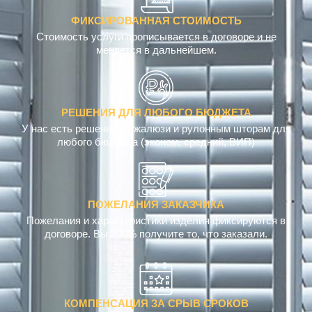
ФИКСИРОВАННАЯ СТОИМОСТЬ
Стоимость услуги прописывается в договоре и не
меняется в дальнейшем.
РЕШЕНИЯ ДЛЯ ЛЮБОГО БЮДЖЕТА
У нас есть решения по жалюзи и рулонным шторам для
любого бюджета (эконом, средний, ВИП)
ПОЖЕЛАНИЯ ЗАКАЗЧИКА
Пожелания и характеристики изделия фиксируются в
договоре. Вы 100% получите то, что заказали.
КОМПЕНСАЦИЯ ЗА СРЫВ СРОКОВ