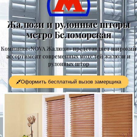
Жалюзи и рулонные шторы
метро Беломорская
Компания«NOVA Жалюзи» представляет широкий
ассортимент современных моделей жалюзи и
рулонных штор
Оформить бесплатный вызов замерщика