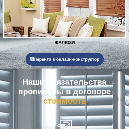
РОЛЬСТАВНИ
Перейти в онлайн-конструктор
Наши обязательства
прописаны в договоре
к
о
м
п
е
н
с
а
ц
и
я