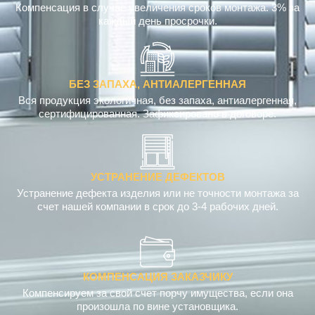
Компенсация в случае увеличения сроков монтажа. 3% за
каждый день просрочки.
БЕЗ ЗАПАХА, АНТИАЛЕРГЕННАЯ
Вся продукция экологичная, без запаха, антиалергенная,
сертифицированная. Зафиксировано в договоре.
УСТРАНЕНИЕ ДЕФЕКТОВ
Устранение дефекта изделия или не точности монтажа за
счет нашей компании в срок до 3-4 рабочих дней.
КОМПЕНСАЦИЯ ЗАКАЗЧИКУ
Компенсируем за свой счет порчу имущества, если она
произошла по вине установщика.