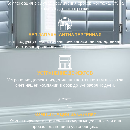
Компенсация в случае увеличения сроков монтажа. 3% за
каждый день просрочки.
БЕЗ ЗАПАХА, АНТИАЛЕРГЕННАЯ
Вся продукция экологичная, без запаха, антиалергенная,
сертифицированная. Зафиксировано в договоре.
УСТРАНЕНИЕ ДЕФЕКТОВ
Устранение дефекта изделия или не точности монтажа за
счет нашей компании в срок до 3-4 рабочих дней.
КОМПЕНСАЦИЯ ЗАКАЗЧИКУ
Компенсируем за свой счет порчу имущества, если она
произошла по вине установщика.