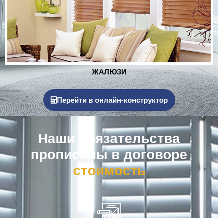
РОЛЬСТАВНИ
Перейти в онлайн-конструктор
Наши обязательства
прописаны в договоре
к
о
м
п
е
н
с
а
ц
и