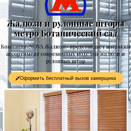
Жалюзи и рулонные шторы
метро Ботанический сад
Компания«NOVA Жалюзи» представляет широкий
ассортимент современных моделей жалюзи и
рулонных штор
Оформить бесплатный вызов замерщика