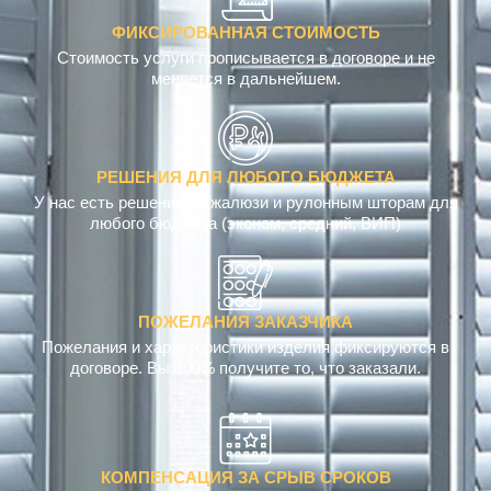
ФИКСИРОВАННАЯ СТОИМОСТЬ
Стоимость услуги прописывается в договоре и не
меняется в дальнейшем.
РЕШЕНИЯ ДЛЯ ЛЮБОГО БЮДЖЕТА
У нас есть решения по жалюзи и рулонным шторам для
любого бюджета (эконом, средний, ВИП)
ПОЖЕЛАНИЯ ЗАКАЗЧИКА
Пожелания и характеристики изделия фиксируются в
договоре. Вы 100% получите то, что заказали.
КОМПЕНСАЦИЯ ЗА СРЫВ СРОКОВ