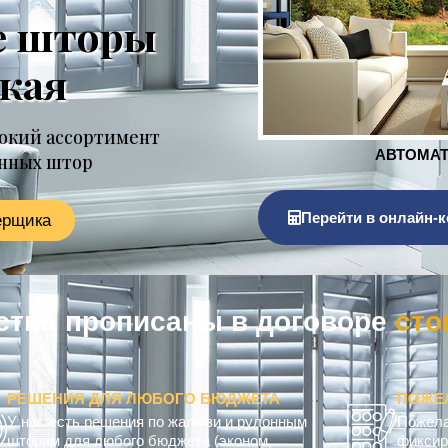
е шторы
ская
окий ассортимент
онных штор
Перейти в онлайн-к
ерщика
ельства прописаны в договоре
РЕШЕНИЯ ДЛЯ ЛЮБОГО БЮДЖЕТА
ПОЖЕ
У нас есть решения по жалюзи и рулонным
Пожела
шторам для любого бюджета (эконом,
фиксир