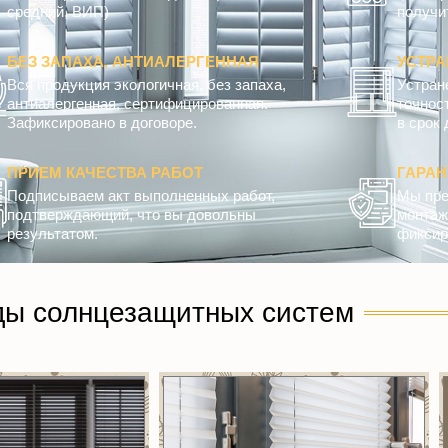
средний, ВИП)
получит
БЕЗ ЗАПАХА, АНТИАЛЕРГЕННАЯ
УСТРА
Вся продукция экологичная, без запаха,
Устран
антиалергенная, сертифицированная.
точнос
Зафиксировано в договоре.
в срок 
ПРИЕМ КАЧЕСТВА РАБОТ
ГАРА
Подписываем акт выполненных работ,
Мы пре
подтверждающий, что вы довольны
монтажн
результатом.
фиксир
ды солнцезащитных систем