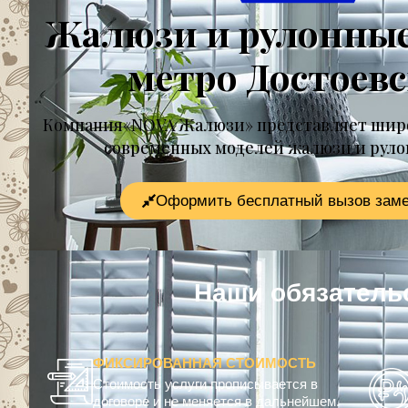
Жалюзи и рулонны
метро Достоев
Компания«NOVA Жалюзи» представляет шир
современных моделей жалюзи и рул
Оформить бесплатный вызов зам
Наши обязат
ФИКСИРОВАННАЯ СТОИМОСТЬ
Стоимость услуги прописывается в
договоре и не меняется в дальнейшем.