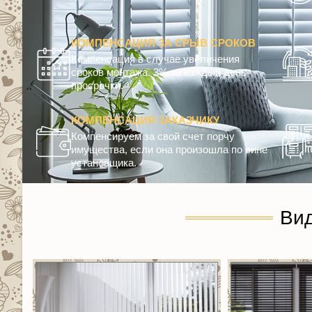
КОМПЕНСАЦИЯ ЗА СРЫВ СРОКОВ
Компенсация в случае увеличения
сроков монтажа. 3% за каждый день
просрочки.
КОМПЕНСАЦИЯ ЗАКАЗЧИКУ
Компенсируем за свой счет порчу
имущества, если она произошла по вине
установщика.
Ви