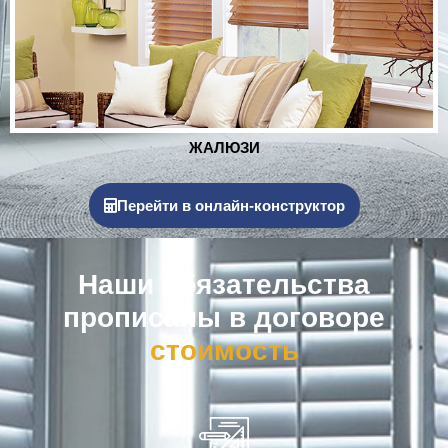
РОЛЬСТАВНИ
Перейти в онлайн-конструктор
Наши обязательства
прописаны в договоре
к
о
м
п
е
н
с
а
ц
и
я