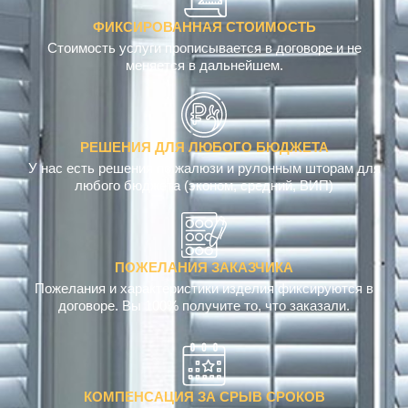
ФИКСИРОВАННАЯ СТОИМОСТЬ
Стоимость услуги прописывается в договоре и не
меняется в дальнейшем.
РЕШЕНИЯ ДЛЯ ЛЮБОГО БЮДЖЕТА
У нас есть решения по жалюзи и рулонным шторам для
любого бюджета (эконом, средний, ВИП)
ПОЖЕЛАНИЯ ЗАКАЗЧИКА
Пожелания и характеристики изделия фиксируются в
договоре. Вы 100% получите то, что заказали.
КОМПЕНСАЦИЯ ЗА СРЫВ СРОКОВ