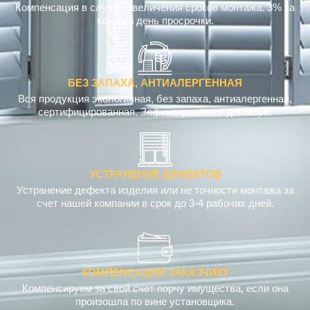
Компенсация в случае увеличения сроков монтажа. 3% за
каждый день просрочки.
БЕЗ ЗАПАХА, АНТИАЛЕРГЕННАЯ
Вся продукция экологичная, без запаха, антиалергенная,
сертифицированная. Зафиксировано в договоре.
УСТРАНЕНИЕ ДЕФЕКТОВ
Устранение дефекта изделия или не точности монтажа за
счет нашей компании в срок до 3-4 рабочих дней.
КОМПЕНСАЦИЯ ЗАКАЗЧИКУ
Компенсируем за свой счет порчу имущества, если она
произошла по вине установщика.