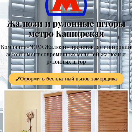
Жалюзи и рулонные шторы
метро Каширская
Компания«NOVA Жалюзи» представляет широкий
ассортимент современных моделей жалюзи и
рулонных штор
Оформить бесплатный вызов замерщика