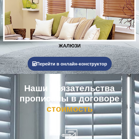
РОЛЬСТАВНИ
Перейти в онлайн-конструктор
Наши обязательства
прописаны в договоре
к
о
м
п
е
н
с
а
ц
и
я