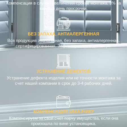
Компенсация в случае увеличения сроков монтажа. 3% за
каждый день просрочки.
БЕЗ ЗАПАХА, АНТИАЛЕРГЕННАЯ
Вся продукция экологичная, без запаха, антиалергенная,
сертифицированная. Зафиксировано в договоре.
УСТРАНЕНИЕ ДЕФЕКТОВ
Устранение дефекта изделия или не точности монтажа за
счет нашей компании в срок до 3-4 рабочих дней.
КОМПЕНСАЦИЯ ЗАКАЗЧИКУ
Компенсируем за свой счет порчу имущества, если она
произошла по вине установщика.