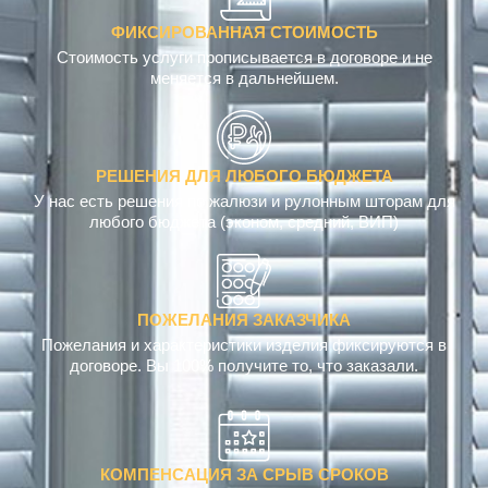
ФИКСИРОВАННАЯ СТОИМОСТЬ
Стоимость услуги прописывается в договоре и не
меняется в дальнейшем.
РЕШЕНИЯ ДЛЯ ЛЮБОГО БЮДЖЕТА
У нас есть решения по жалюзи и рулонным шторам для
любого бюджета (эконом, средний, ВИП)
ПОЖЕЛАНИЯ ЗАКАЗЧИКА
Пожелания и характеристики изделия фиксируются в
договоре. Вы 100% получите то, что заказали.
КОМПЕНСАЦИЯ ЗА СРЫВ СРОКОВ