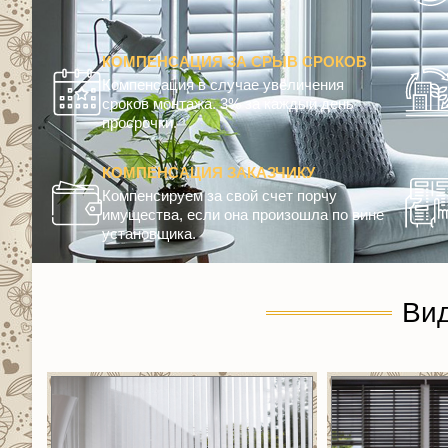
КОМПЕНСАЦИЯ ЗА СРЫВ СРОКОВ
Компенсация в случае увеличения
сроков монтажа. 3% за каждый день
просрочки.
КОМПЕНСАЦИЯ ЗАКАЗЧИКУ
Компенсируем за свой счет порчу
имущества, если она произошла по вине
установщика.
Ви