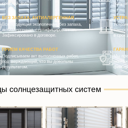
средний, ВИП)
получит
БЕЗ ЗАПАХА, АНТИАЛЕРГЕННАЯ
УСТРА
Вся продукция экологичная, без запаха,
Устран
антиалергенная, сертифицированная.
точнос
Зафиксировано в договоре.
в срок 
ПРИЕМ КАЧЕСТВА РАБОТ
ГАРА
Подписываем акт выполненных работ,
Мы пре
подтверждающий, что вы довольны
монтажн
результатом.
фиксир
ды солнцезащитных систем