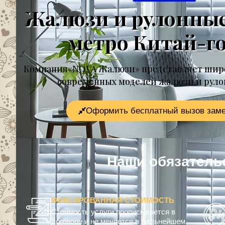
Жалюзи и рулонны
метро Китай-г
Компания«NOVA Жалюзи» представляет шир
современных моделей жалюзи и рул
Оформить бесплатный вызов зам
Наши обязате
ФИКСИРОВАННАЯ СТОИМОСТЬ
Стоимость услуги прописывается в
договоре и не меняется в дальнейшем.