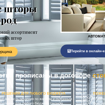
е шторы
ород
окий ассортимент
онных штор
Перейти в онлайн-к
ерщика
льства прописаны в договоре
к
РЕШЕНИЯ ДЛЯ ЛЮБОГО БЮДЖЕТА
ПОЖЕ
У нас есть решения по жалюзи и рулонным
Пожела
шторам для любого бюджета (эконом,
фиксир