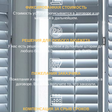
ФИКСИРОВАННАЯ СТОИМОСТЬ
Стоимость услуги прописывается в договоре и не
меняется в дальнейшем.
РЕШЕНИЯ ДЛЯ ЛЮБОГО БЮДЖЕТА
У нас есть решения по жалюзи и рулонным шторам для
любого бюджета (эконом, средний, ВИП)
ПОЖЕЛАНИЯ ЗАКАЗЧИКА
Пожелания и характеристики изделия фиксируются в
договоре. Вы 100% получите то, что заказали.
КОМПЕНСАЦИЯ ЗА СРЫВ СРОКОВ