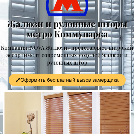
Жалюзи и рулонные шторы
метро Коммунарка
Компания«NOVA Жалюзи» представляет широкий
ассортимент современных моделей жалюзи и
рулонных штор
Оформить бесплатный вызов замерщика