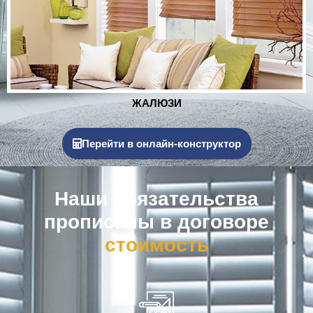
РОЛЬСТАВНИ
Перейти в онлайн-конструктор
Наши обязательства
прописаны в договоре
к
о
м
п
е
н
с
а
ц
и
я