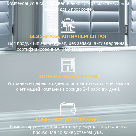
Компенсация в случае увеличения сроков монтажа. 3% за
каждый день просрочки.
БЕЗ ЗАПАХА, АНТИАЛЕРГЕННАЯ
Вся продукция экологичная, без запаха, антиалергенная,
сертифицированная. Зафиксировано в договоре.
УСТРАНЕНИЕ ДЕФЕКТОВ
Устранение дефекта изделия или не точности монтажа за
счет нашей компании в срок до 3-4 рабочих дней.
КОМПЕНСАЦИЯ ЗАКАЗЧИКУ
Компенсируем за свой счет порчу имущества, если она
произошла по вине установщика.