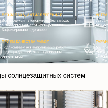
средний, ВИП)
получит
БЕЗ ЗАПАХА, АНТИАЛЕРГЕННАЯ
УСТРА
Вся продукция экологичная, без запаха,
Устран
антиалергенная, сертифицированная.
точнос
Зафиксировано в договоре.
в срок 
ПРИЕМ КАЧЕСТВА РАБОТ
ГАРА
Подписываем акт выполненных работ,
Мы пре
подтверждающий, что вы довольны
монтажн
результатом.
фиксир
ды солнцезащитных систем