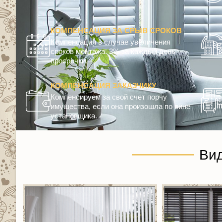
КОМПЕНСАЦИЯ ЗА СРЫВ СРОКОВ
Компенсация в случае увеличения
сроков монтажа. 3% за каждый день
просрочки.
КОМПЕНСАЦИЯ ЗАКАЗЧИКУ
Компенсируем за свой счет порчу
имущества, если она произошла по вине
установщика.
Ви