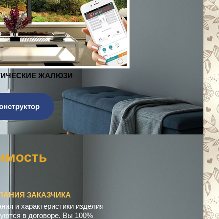
ЖАЛЮЗИ
онструктор
п
е
н
с
а
ц
ЛАНИЯ ЗАКАЗЧИКА
ния и характеристики изделия
уются в договоре. Вы 100%