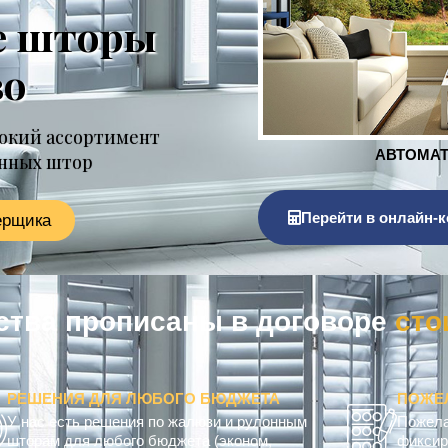
е шторы
во
окий ассортимент
онных штор
Перейти в онлайн-к
ерщика
ства прописаны в договоре
к
о
м
РЕШЕНИЯ ДЛЯ ЛЮБОГО БЮДЖЕТА
ПОЖЕ
У нас есть решения по жалюзи и рулонным
Пожела
шторам для любого бюджета (эконом,
фиксир