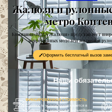
Жалюзи и рулонны
метро Копте
Компания«NOVA Жалюзи» представляет шир
современных моделей жалюзи и рул
Оформить бесплатный вызов зам
Наши обязатель
ФИКСИРОВАННАЯ СТОИМОСТЬ
Стоимость услуги прописывается в
договоре и не меняется в дальнейшем.