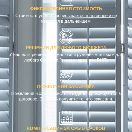
ФИКСИРОВАННАЯ СТОИМОСТЬ
Стоимость услуги прописывается в договоре и не
меняется в дальнейшем.
РЕШЕНИЯ ДЛЯ ЛЮБОГО БЮДЖЕТА
У нас есть решения по жалюзи и рулонным шторам для
любого бюджета (эконом, средний, ВИП)
ПОЖЕЛАНИЯ ЗАКАЗЧИКА
Пожелания и характеристики изделия фиксируются в
договоре. Вы 100% получите то, что заказали.
КОМПЕНСАЦИЯ ЗА СРЫВ СРОКОВ