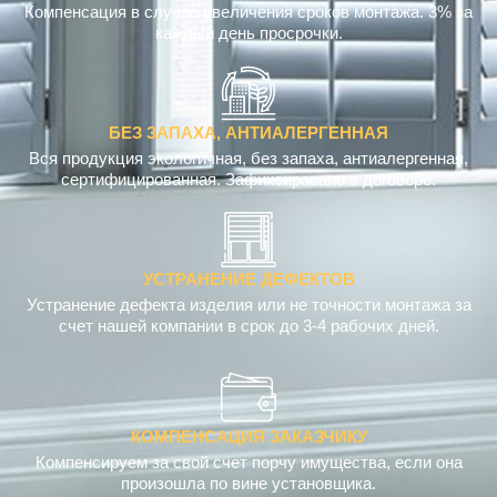
Компенсация в случае увеличения сроков монтажа. 3% за
каждый день просрочки.
БЕЗ ЗАПАХА, АНТИАЛЕРГЕННАЯ
Вся продукция экологичная, без запаха, антиалергенная,
сертифицированная. Зафиксировано в договоре.
УСТРАНЕНИЕ ДЕФЕКТОВ
Устранение дефекта изделия или не точности монтажа за
счет нашей компании в срок до 3-4 рабочих дней.
КОМПЕНСАЦИЯ ЗАКАЗЧИКУ
Компенсируем за свой счет порчу имущества, если она
произошла по вине установщика.