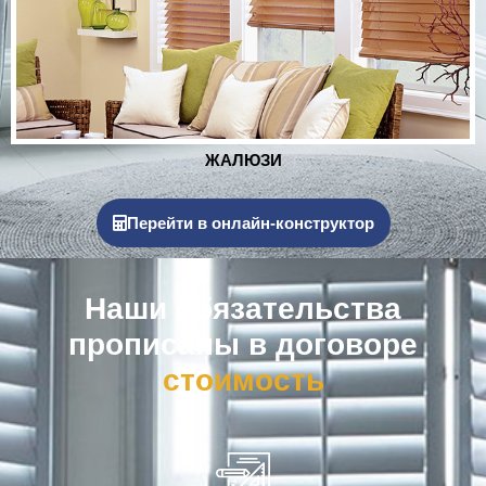
РОЛЬСТАВНИ
Перейти в онлайн-конструктор
Наши обязательства
прописаны в договоре
к
о
м
п
е
н
с
а
ц
и
я