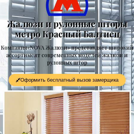
Жалюзи и рулонные шторы
метро Красный Балтиец
Компания«NOVA Жалюзи» представляет широкий
ассортимент современных моделей жалюзи и
рулонных штор
Оформить бесплатный вызов замерщика