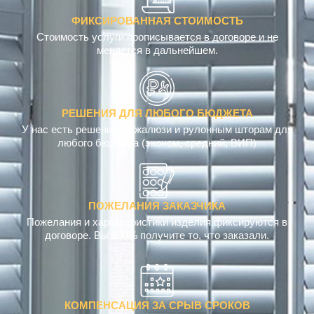
ФИКСИРОВАННАЯ СТОИМОСТЬ
Стоимость услуги прописывается в договоре и не
меняется в дальнейшем.
РЕШЕНИЯ ДЛЯ ЛЮБОГО БЮДЖЕТА
У нас есть решения по жалюзи и рулонным шторам для
любого бюджета (эконом, средний, ВИП)
ПОЖЕЛАНИЯ ЗАКАЗЧИКА
Пожелания и характеристики изделия фиксируются в
договоре. Вы 100% получите то, что заказали.
КОМПЕНСАЦИЯ ЗА СРЫВ СРОКОВ