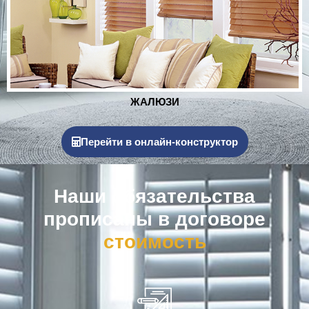
РОЛЬСТАВНИ
Перейти в онлайн-конструктор
Наши обязательства
прописаны в договоре
к
о
м
п
е
н
с
а
ц
и
я