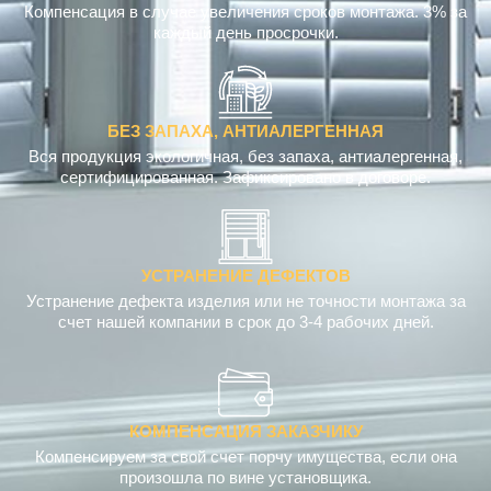
Компенсация в случае увеличения сроков монтажа. 3% за
каждый день просрочки.
БЕЗ ЗАПАХА, АНТИАЛЕРГЕННАЯ
Вся продукция экологичная, без запаха, антиалергенная,
сертифицированная. Зафиксировано в договоре.
УСТРАНЕНИЕ ДЕФЕКТОВ
Устранение дефекта изделия или не точности монтажа за
счет нашей компании в срок до 3-4 рабочих дней.
КОМПЕНСАЦИЯ ЗАКАЗЧИКУ
Компенсируем за свой счет порчу имущества, если она
произошла по вине установщика.