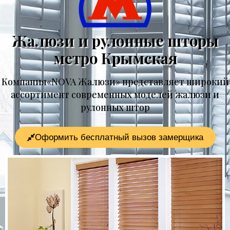
Жалюзи и рулонные шторы
метро Крымская
Компания«NOVA Жалюзи» представляет широкий
ассортимент современных моделей жалюзи и
рулонных штор
Оформить бесплатный вызов замерщика