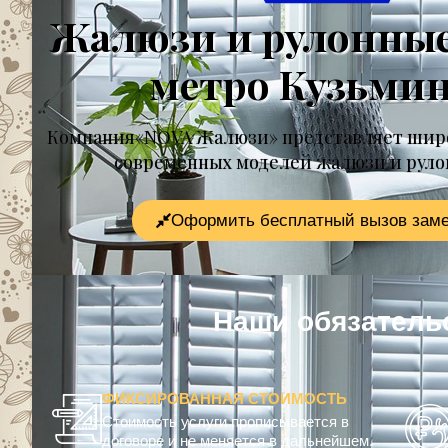
Жалюзи и рулонны
метро Кузьми
Компания«NOVA Жалюзи» представляет шир
современных моделей жалюзи и рул
Оформить бесплатный вызов зам
Наши обязат
ФИКСИРОВАННАЯ СТОИМОСТЬ
Стоимость услуги прописывается в
договоре и не меняется в дальнейшем.