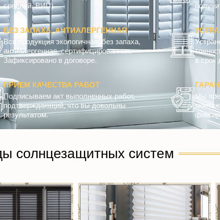
средний, ВИП)
получит
БЕЗ ЗАПАХА, АНТИАЛЕРГЕННАЯ
УСТРА
Вся продукция экологичная, без запаха,
Устран
антиалергенная, сертифицированная.
точнос
Зафиксировано в договоре.
в срок 
ПРИЕМ КАЧЕСТВА РАБОТ
ГАРА
Подписываем акт выполненных работ,
Мы пре
подтверждающий, что вы довольны
монтажн
результатом.
фиксир
ды солнцезащитных систем