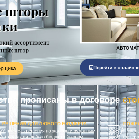
е шторы
нки
окий ассортимент
онных штор
Перейти в онлайн-к
ерщика
ельства прописаны в договоре
РЕШЕНИЯ ДЛЯ ЛЮБОГО БЮДЖЕТА
ПОЖЕ
У нас есть решения по жалюзи и рулонным
Пожела
шторам для любого бюджета (эконом,
фиксир