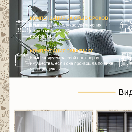
КОМПЕНСАЦИЯ ЗА СРЫВ СРОКОВ
Компенсация в случае увеличения
сроков монтажа. 3% за каждый день
просрочки.
КОМПЕНСАЦИЯ ЗАКАЗЧИКУ
Компенсируем за свой счет порчу
имущества, если она произошла по вине
установщика.
Ви