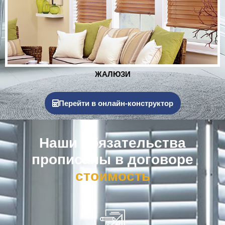
РОЛЬСТАВНИ
Перейти в онлайн-конструктор
Наши обязательства
прописаны в договоре
к
о
м
п
е
н
с
а
ц
и
я