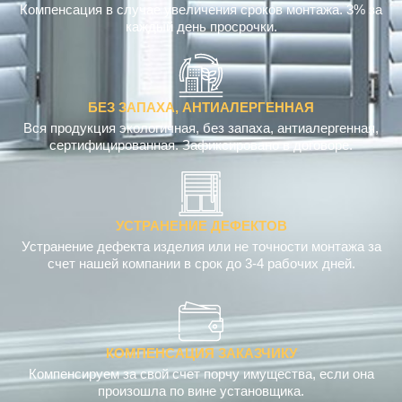
Компенсация в случае увеличения сроков монтажа. 3% за
каждый день просрочки.
БЕЗ ЗАПАХА, АНТИАЛЕРГЕННАЯ
Вся продукция экологичная, без запаха, антиалергенная,
сертифицированная. Зафиксировано в договоре.
УСТРАНЕНИЕ ДЕФЕКТОВ
Устранение дефекта изделия или не точности монтажа за
счет нашей компании в срок до 3-4 рабочих дней.
КОМПЕНСАЦИЯ ЗАКАЗЧИКУ
Компенсируем за свой счет порчу имущества, если она
произошла по вине установщика.