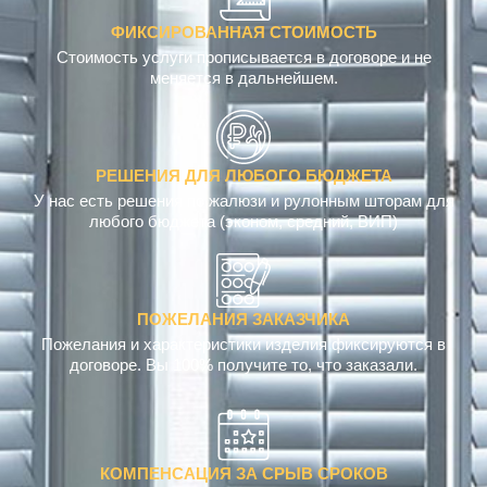
ФИКСИРОВАННАЯ СТОИМОСТЬ
Стоимость услуги прописывается в договоре и не
меняется в дальнейшем.
РЕШЕНИЯ ДЛЯ ЛЮБОГО БЮДЖЕТА
У нас есть решения по жалюзи и рулонным шторам для
любого бюджета (эконом, средний, ВИП)
ПОЖЕЛАНИЯ ЗАКАЗЧИКА
Пожелания и характеристики изделия фиксируются в
договоре. Вы 100% получите то, что заказали.
КОМПЕНСАЦИЯ ЗА СРЫВ СРОКОВ