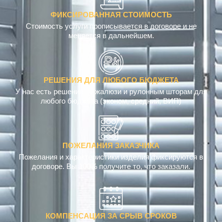
ФИКСИРОВАННАЯ СТОИМОСТЬ
Стоимость услуги прописывается в договоре и не
меняется в дальнейшем.
РЕШЕНИЯ ДЛЯ ЛЮБОГО БЮДЖЕТА
У нас есть решения по жалюзи и рулонным шторам для
любого бюджета (эконом, средний, ВИП)
ПОЖЕЛАНИЯ ЗАКАЗЧИКА
Пожелания и характеристики изделия фиксируются в
договоре. Вы 100% получите то, что заказали.
КОМПЕНСАЦИЯ ЗА СРЫВ СРОКОВ