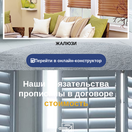
РОЛЬСТАВНИ
Перейти в онлайн-конструктор
Наши обязательства
прописаны в договоре
к
о
м
п
е
н
с
а
ц
и
я