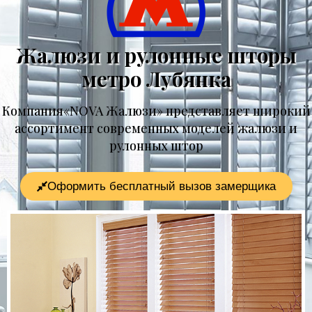
Жалюзи и рулонные шторы
метро Лубянка
Компания«NOVA Жалюзи» представляет широкий
ассортимент современных моделей жалюзи и
рулонных штор
Оформить бесплатный вызов замерщика