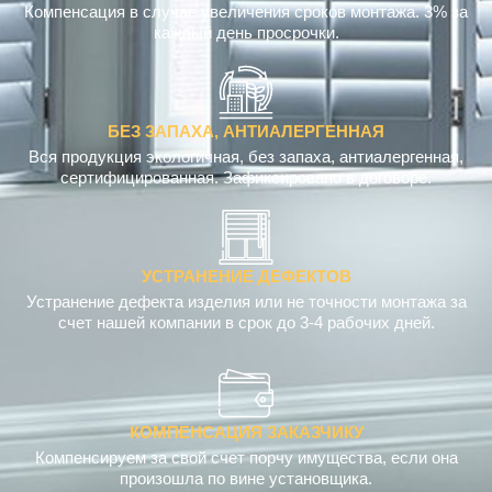
Компенсация в случае увеличения сроков монтажа. 3% за
каждый день просрочки.
БЕЗ ЗАПАХА, АНТИАЛЕРГЕННАЯ
Вся продукция экологичная, без запаха, антиалергенная,
сертифицированная. Зафиксировано в договоре.
УСТРАНЕНИЕ ДЕФЕКТОВ
Устранение дефекта изделия или не точности монтажа за
счет нашей компании в срок до 3-4 рабочих дней.
КОМПЕНСАЦИЯ ЗАКАЗЧИКУ
Компенсируем за свой счет порчу имущества, если она
произошла по вине установщика.