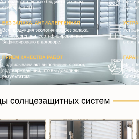
шторам для любого бюджета (эконом,
фиксир
средний, ВИП)
получит
БЕЗ ЗАПАХА, АНТИАЛЕРГЕННАЯ
УСТРА
Вся продукция экологичная, без запаха,
Устран
антиалергенная, сертифицированная.
точнос
Зафиксировано в договоре.
в срок 
ПРИЕМ КАЧЕСТВА РАБОТ
ГАРА
Подписываем акт выполненных работ,
Мы пре
подтверждающий, что вы довольны
монтажн
результатом.
фиксир
ды солнцезащитных систем