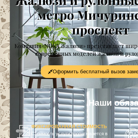
метро Мичурин
проспект
Компания«NOVA Жалюзи» представляет шир
современных моделей жалюзи и рул
Оформить бесплатный вызов зам
Наши обязательс
ФИКСИРОВАННАЯ СТОИМОСТЬ
Стоимость услуги прописывается в