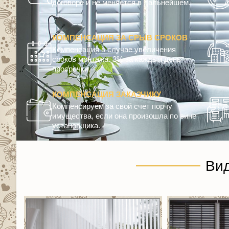
договоре и не меняется в дальнейшем.
КОМПЕНСАЦИЯ ЗА СРЫВ СРОКОВ
Компенсация в случае увеличения
сроков монтажа. 3% за каждый день
просрочки.
КОМПЕНСАЦИЯ ЗАКАЗЧИКУ
Компенсируем за свой счет порчу
имущества, если она произошла по вине
установщика.
Ви