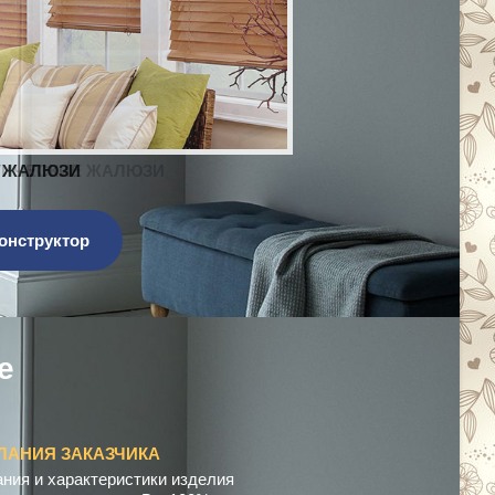
ЖАЛЮЗИ
онструктор
е
н
с
а
ц
и
я
ЛАНИЯ ЗАКАЗЧИКА
ния и характеристики изделия