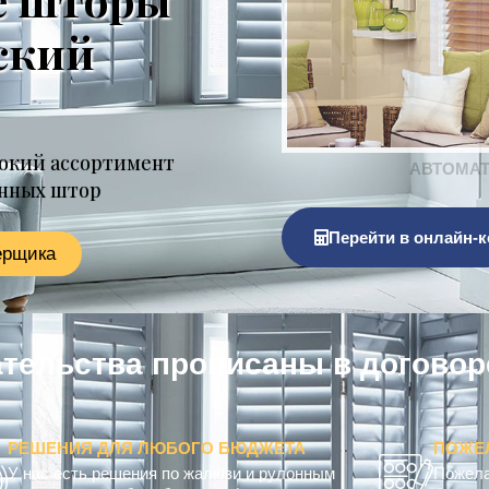
ский
окий ассортимент
онных штор
Перейти в онлайн-к
ерщика
тва прописаны в договоре
к
о
м
п
РЕШЕНИЯ ДЛЯ ЛЮБОГО БЮДЖЕТА
ПОЖЕ
У нас есть решения по жалюзи и рулонным
Пожела