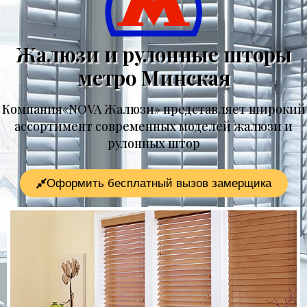
Жалюзи и рулонные шторы
метро Минская
Компания«NOVA Жалюзи» представляет широкий
ассортимент современных моделей жалюзи и
рулонных штор
Оформить бесплатный вызов замерщика