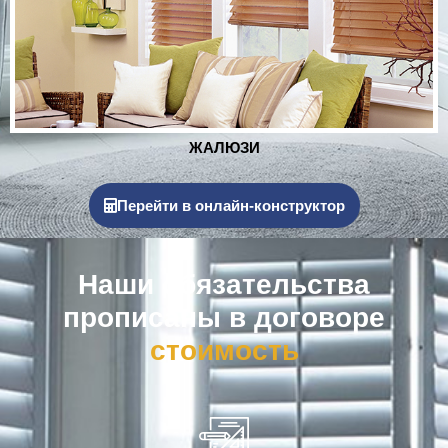
РОЛЬСТАВНИ
Перейти в онлайн-конструктор
Наши обязательства
прописаны в договоре
к
о
м
п
е
н
с
а
ц
и
я