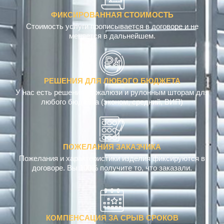
ФИКСИРОВАННАЯ СТОИМОСТЬ
Стоимость услуги прописывается в договоре и не
меняется в дальнейшем.
РЕШЕНИЯ ДЛЯ ЛЮБОГО БЮДЖЕТА
У нас есть решения по жалюзи и рулонным шторам для
любого бюджета (эконом, средний, ВИП)
ПОЖЕЛАНИЯ ЗАКАЗЧИКА
Пожелания и характеристики изделия фиксируются в
договоре. Вы 100% получите то, что заказали.
КОМПЕНСАЦИЯ ЗА СРЫВ СРОКОВ