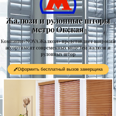
Жалюзи и рулонные шторы
метро Окская
Компания«NOVA Жалюзи» представляет широкий
ассортимент современных моделей жалюзи и
рулонных штор
Оформить бесплатный вызов замерщика