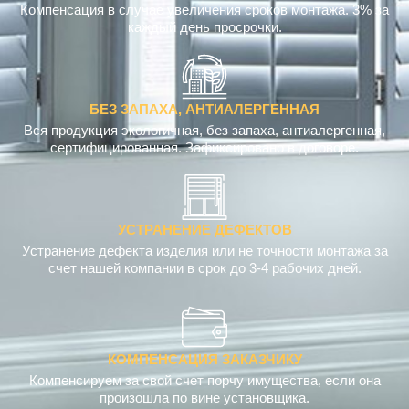
Компенсация в случае увеличения сроков монтажа. 3% за
каждый день просрочки.
БЕЗ ЗАПАХА, АНТИАЛЕРГЕННАЯ
Вся продукция экологичная, без запаха, антиалергенная,
сертифицированная. Зафиксировано в договоре.
УСТРАНЕНИЕ ДЕФЕКТОВ
Устранение дефекта изделия или не точности монтажа за
счет нашей компании в срок до 3-4 рабочих дней.
КОМПЕНСАЦИЯ ЗАКАЗЧИКУ
Компенсируем за свой счет порчу имущества, если она
произошла по вине установщика.