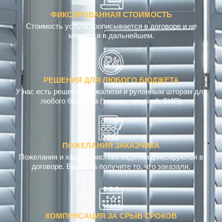
ФИКСИРОВАННАЯ СТОИМОСТЬ
Стоимость услуги прописывается в договоре и не
меняется в дальнейшем.
РЕШЕНИЯ ДЛЯ ЛЮБОГО БЮДЖЕТА
У нас есть решения по жалюзи и рулонным шторам для
любого бюджета (эконом, средний, ВИП)
ПОЖЕЛАНИЯ ЗАКАЗЧИКА
Пожелания и характеристики изделия фиксируются в
договоре. Вы 100% получите то, что заказали.
КОМПЕНСАЦИЯ ЗА СРЫВ СРОКОВ