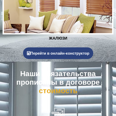
РОЛЬСТАВНИ
Перейти в онлайн-конструктор
Наши обязательства
прописаны в договоре
к
о
м
п
е
н
с
а
ц
и
я