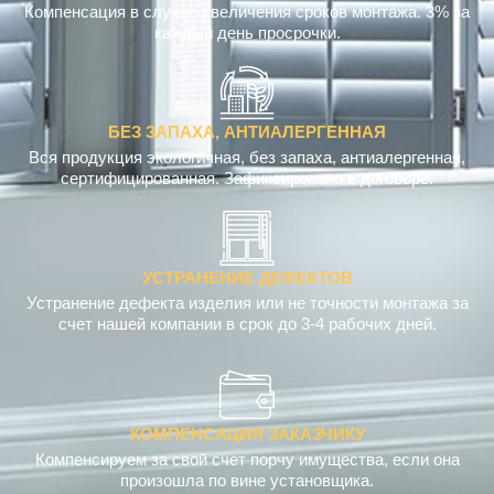
Компенсация в случае увеличения сроков монтажа. 3% за
каждый день просрочки.
БЕЗ ЗАПАХА, АНТИАЛЕРГЕННАЯ
Вся продукция экологичная, без запаха, антиалергенная,
сертифицированная. Зафиксировано в договоре.
УСТРАНЕНИЕ ДЕФЕКТОВ
Устранение дефекта изделия или не точности монтажа за
счет нашей компании в срок до 3-4 рабочих дней.
КОМПЕНСАЦИЯ ЗАКАЗЧИКУ
Компенсируем за свой счет порчу имущества, если она
произошла по вине установщика.