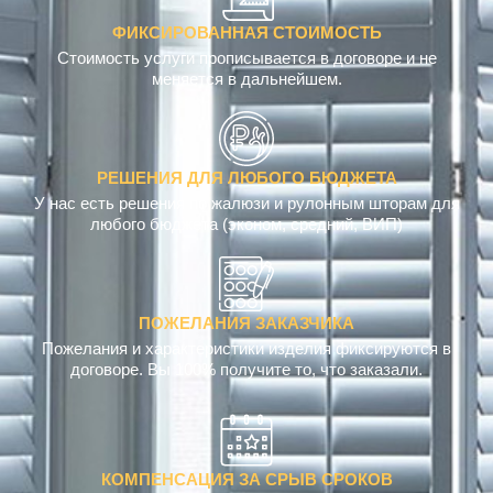
ФИКСИРОВАННАЯ СТОИМОСТЬ
Стоимость услуги прописывается в договоре и не
меняется в дальнейшем.
РЕШЕНИЯ ДЛЯ ЛЮБОГО БЮДЖЕТА
У нас есть решения по жалюзи и рулонным шторам для
любого бюджета (эконом, средний, ВИП)
ПОЖЕЛАНИЯ ЗАКАЗЧИКА
Пожелания и характеристики изделия фиксируются в
договоре. Вы 100% получите то, что заказали.
КОМПЕНСАЦИЯ ЗА СРЫВ СРОКОВ