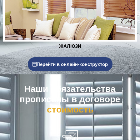
РОЛЬСТАВНИ
Перейти в онлайн-конструктор
Наши обязательства
прописаны в договоре
к
о
м
п
е
н
с
а
ц
и
я