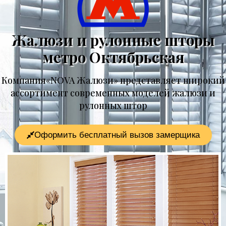
Жалюзи и рулонные шторы
метро Октябрьская
Компания«NOVA Жалюзи» представляет широкий
ассортимент современных моделей жалюзи и
рулонных штор
Оформить бесплатный вызов замерщика