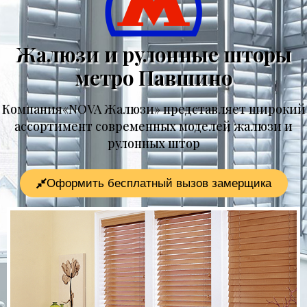
Жалюзи и рулонные шторы
метро Павшино
Компания«NOVA Жалюзи» представляет широкий
ассортимент современных моделей жалюзи и
рулонных штор
Оформить бесплатный вызов замерщика