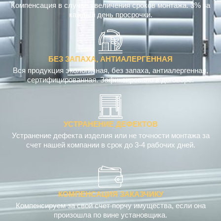
Компенсация в случае увеличения сроков монтажа. 3% за
каждый день просрочки.
БЕЗ ЗАПАХА, АНТИАЛЕРГЕННАЯ
Вся продукция экологичная, без запаха, антиалергенная,
сертифицированная. Зафиксировано в договоре.
УСТРАНЕНИЕ ДЕФЕКТОВ
Устранение дефекта изделия или не точности монтажа за
счет нашей компании в срок до 3-4 рабочих дней.
КОМПЕНСАЦИЯ ЗАКАЗЧИКУ
Компенсируем за свой счет порчу имущества, если она
произошла по вине установщика.