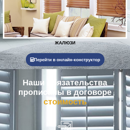
РОЛЬСТАВНИ
Перейти в онлайн-конструктор
Наши обязательства
прописаны в договоре
к
о
м
п
е
н