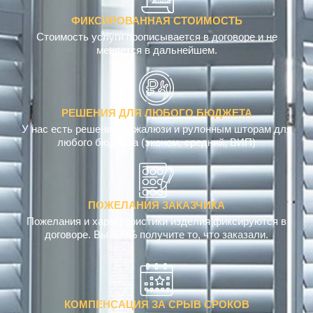
ФИКСИРОВАННАЯ СТОИМОСТЬ
Стоимость услуги прописывается в договоре и не
меняется в дальнейшем.
РЕШЕНИЯ ДЛЯ ЛЮБОГО БЮДЖЕТА
У нас есть решения по жалюзи и рулонным шторам для
любого бюджета (эконом, средний, ВИП)
ПОЖЕЛАНИЯ ЗАКАЗЧИКА
Пожелания и характеристики изделия фиксируются в
договоре. Вы 100% получите то, что заказали.
КОМПЕНСАЦИЯ ЗА СРЫВ СРОКОВ