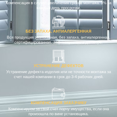
Компенсация в случае увеличения сроков монтажа. 3% за
каждый день просрочки.
БЕЗ ЗАПАХА, АНТИАЛЕРГЕННАЯ
Вся продукция экологичная, без запаха, антиалергенная,
сертифицированная. Зафиксировано в договоре.
УСТРАНЕНИЕ ДЕФЕКТОВ
Устранение дефекта изделия или не точности монтажа за
счет нашей компании в срок до 3-4 рабочих дней.
КОМПЕНСАЦИЯ ЗАКАЗЧИКУ
Компенсируем за свой счет порчу имущества, если она
произошла по вине установщика.