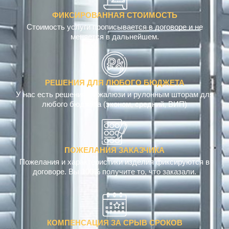
ФИКСИРОВАННАЯ СТОИМОСТЬ
Стоимость услуги прописывается в договоре и не
меняется в дальнейшем.
РЕШЕНИЯ ДЛЯ ЛЮБОГО БЮДЖЕТА
У нас есть решения по жалюзи и рулонным шторам для
любого бюджета (эконом, средний, ВИП)
ПОЖЕЛАНИЯ ЗАКАЗЧИКА
Пожелания и характеристики изделия фиксируются в
договоре. Вы 100% получите то, что заказали.
КОМПЕНСАЦИЯ ЗА СРЫВ СРОКОВ