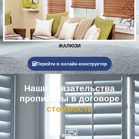
РОЛЬСТАВНИ
Перейти в онлайн-конструктор
Наши обязательства
прописаны в договоре
к
о
м
п
е
н
с
а
ц
и
я