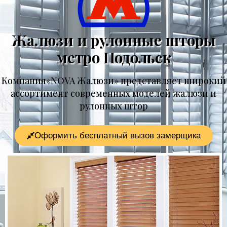
Жалюзи и рулонные шторы
метро Подольск
Компания«NOVA Жалюзи» представляет широкий
ассортимент современных моделей жалюзи и
рулонных штор
Оформить бесплатный вызов замерщика