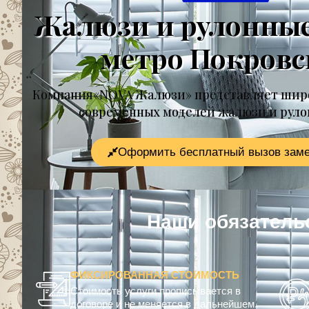
Жалюзи и рулонны
метро Покровс
Компания«NOVA Жалюзи» представляет шир
современных моделей жалюзи и рул
Оформить бесплатный вызов зам
Наши обязательс
ФИКСИРОВАННАЯ СТОИМОСТЬ
Стоимость услуги прописывается в
договоре и не меняется в дальнейшем.