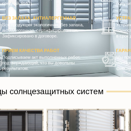
средний, ВИП)
получит
БЕЗ ЗАПАХА, АНТИАЛЕРГЕННАЯ
УСТРА
Вся продукция экологичная, без запаха,
Устран
антиалергенная, сертифицированная.
точнос
Зафиксировано в договоре.
в срок 
ПРИЕМ КАЧЕСТВА РАБОТ
ГАРА
Подписываем акт выполненных работ,
Мы пре
подтверждающий, что вы довольны
монтажн
результатом.
фиксир
ды солнцезащитных систем