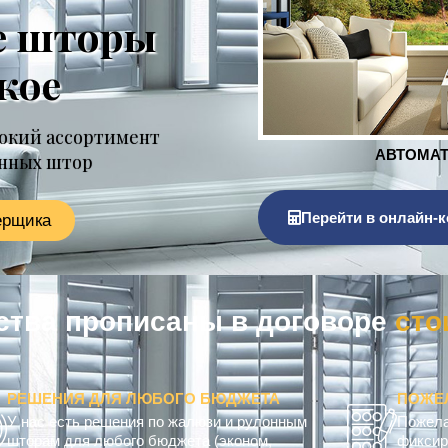
е шторы
кое
окий ассортимент
онных штор
Перейти в онлайн-к
ерщика
тва прописаны в договоре
к
о
м
п
РЕШЕНИЯ ДЛЯ ЛЮБОГО БЮДЖЕТА
ПОЖЕ
У нас есть решения по жалюзи и рулонным
Пожела
шторам для любого бюджета (эконом,
фиксир