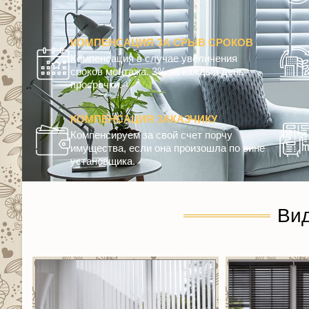
КОМПЕНСАЦИЯ ЗА СРЫВ СРОКОВ
Компенсация в случае увеличения
сроков монтажа. 3% за каждый день
просрочки.
КОМПЕНСАЦИЯ ЗАКАЗЧИКУ
Компенсируем за свой счет порчу
имущества, если она произошла по вине
установщика.
Ви