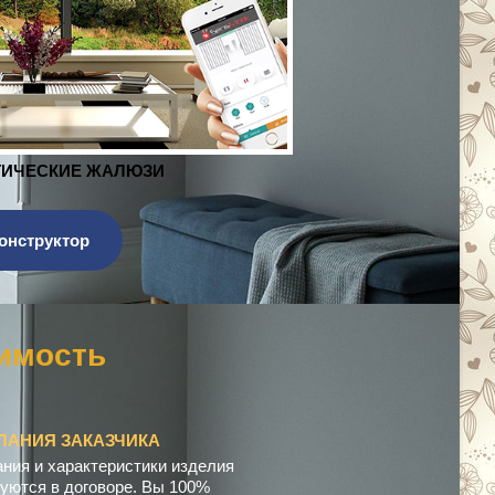
ЖАЛЮЗИ
онструктор
е
н
с
а
ц
и
я
ЛАНИЯ ЗАКАЗЧИКА
ния и характеристики изделия
уются в договоре. Вы 100%