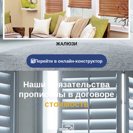
РОЛЬСТАВНИ
Перейти в онлайн-конструктор
Наши обязательства
прописаны в договоре
к
о
м
п
е
н
с
а
ц
и
я