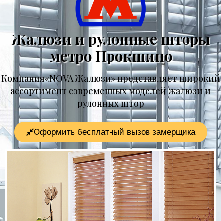
Жалюзи и рулонные шторы
метро Прокшино
Компания«NOVA Жалюзи» представляет широкий
ассортимент современных моделей жалюзи и
рулонных штор
Оформить бесплатный вызов замерщика