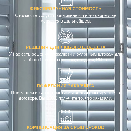
ФИКСИРОВАННАЯ СТОИМОСТЬ
Стоимость услуги прописывается в договоре и не
меняется в дальнейшем.
РЕШЕНИЯ ДЛЯ ЛЮБОГО БЮДЖЕТА
У нас есть решения по жалюзи и рулонным шторам для
любого бюджета (эконом, средний, ВИП)
ПОЖЕЛАНИЯ ЗАКАЗЧИКА
Пожелания и характеристики изделия фиксируются в
договоре. Вы 100% получите то, что заказали.
КОМПЕНСАЦИЯ ЗА СРЫВ СРОКОВ