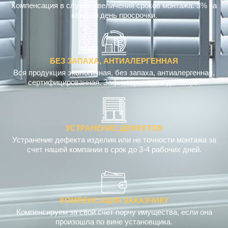
Компенсация в случае увеличения сроков монтажа. 3% за
каждый день просрочки.
БЕЗ ЗАПАХА, АНТИАЛЕРГЕННАЯ
Вся продукция экологичная, без запаха, антиалергенная,
сертифицированная. Зафиксировано в договоре.
УСТРАНЕНИЕ ДЕФЕКТОВ
Устранение дефекта изделия или не точности монтажа за
счет нашей компании в срок до 3-4 рабочих дней.
КОМПЕНСАЦИЯ ЗАКАЗЧИКУ
Компенсируем за свой счет порчу имущества, если она
произошла по вине установщика.