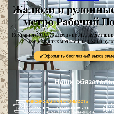
Жалюзи и рулонны
метро Рабочий П
Компания«NOVA Жалюзи» представляет шир
современных моделей жалюзи и рул
Оформить бесплатный вызов зам
Наши обязател
ФИКСИРОВАННАЯ СТОИМОСТЬ
Стоимость услуги прописывается в
договоре и не меняется в дальнейшем.