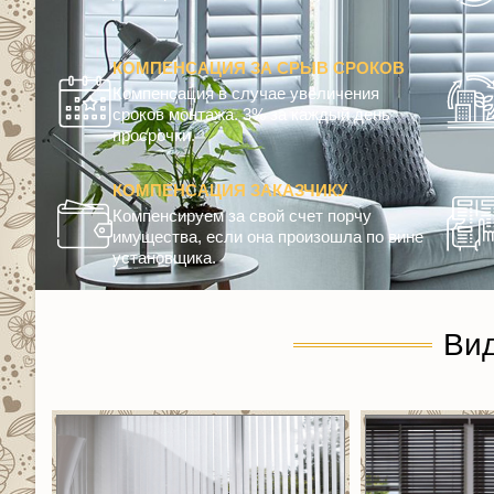
КОМПЕНСАЦИЯ ЗА СРЫВ СРОКОВ
Компенсация в случае увеличения
сроков монтажа. 3% за каждый день
просрочки.
КОМПЕНСАЦИЯ ЗАКАЗЧИКУ
Компенсируем за свой счет порчу
имущества, если она произошла по вине
установщика.
Ви