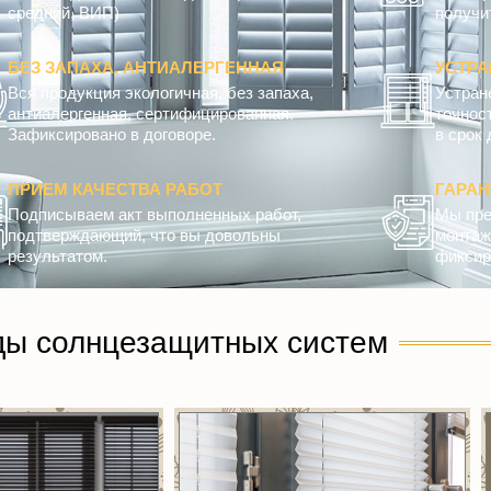
средний, ВИП)
получит
БЕЗ ЗАПАХА, АНТИАЛЕРГЕННАЯ
УСТРА
Вся продукция экологичная, без запаха,
Устран
антиалергенная, сертифицированная.
точнос
Зафиксировано в договоре.
в срок 
ПРИЕМ КАЧЕСТВА РАБОТ
ГАРА
Подписываем акт выполненных работ,
Мы пре
подтверждающий, что вы довольны
монтажн
результатом.
фиксир
ды солнцезащитных систем