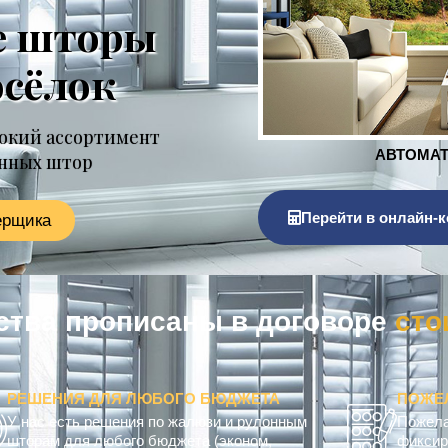
е шторы
осёлок
окий ассортимент
онных штор
Перейти в онлайн-к
ерщика
ьства прописаны в договоре
к
о
РЕШЕНИЯ ДЛЯ ЛЮБОГО БЮДЖЕТА
ПОЖЕ
У нас есть решения по жалюзи и рулонным
Пожела
шторам для любого бюджета (эконом,
фиксир