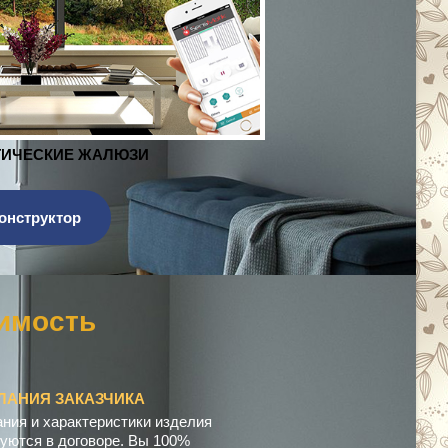
ЖАЛЮЗИ
онструктор
м
п
е
н
с
ЛАНИЯ ЗАКАЗЧИКА
ния и характеристики изделия
уются в договоре. Вы 100%