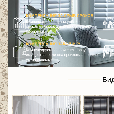
КОМПЕНСАЦИЯ ЗА СРЫВ СРОКОВ
Компенсация в случае увеличения
сроков монтажа. 3% за каждый день
просрочки.
КОМПЕНСАЦИЯ ЗАКАЗЧИКУ
Компенсируем за свой счет порчу
имущества, если она произошла по вине
установщика.
Ви