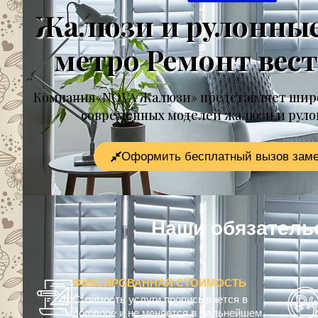
Жалюзи и рулонны
метро Ремонт вес
Компания«NOVA Жалюзи» представляет шир
современных моделей жалюзи и рул
Оформить бесплатный вызов зам
Наши обязательс
ФИКСИРОВАННАЯ СТОИМОСТЬ
Стоимость услуги прописывается в
договоре и не меняется в дальнейшем.