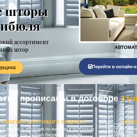
е шторы
тибюля
окий ассортимент
онных штор
Перейти в онлайн-к
ерщика
тва прописаны в договоре
к
о
м
РЕШЕНИЯ ДЛЯ ЛЮБОГО БЮДЖЕТА
ПОЖЕ
У нас есть решения по жалюзи и рулонным
Пожела
шторам для любого бюджета (эконом,
фиксир