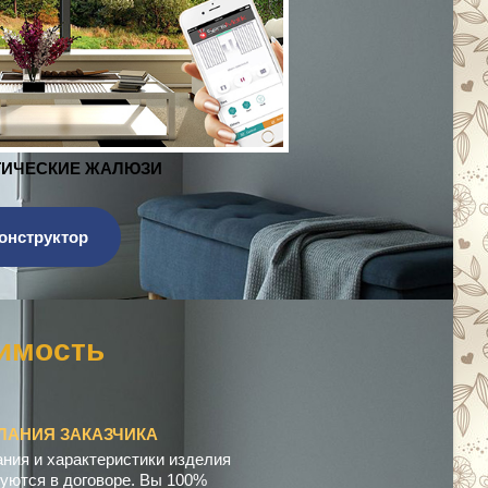
ЖАЛЮЗИ
онструктор
п
е
н
с
а
ц
и
ЛАНИЯ ЗАКАЗЧИКА
ния и характеристики изделия
уются в договоре. Вы 100%