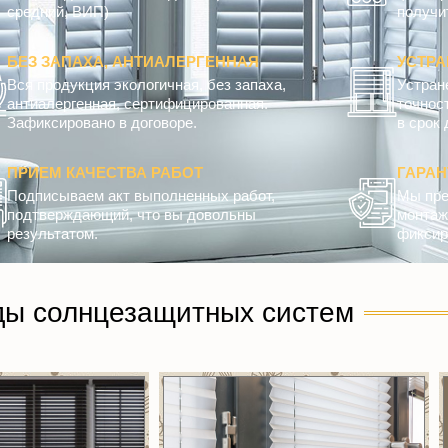
средний, ВИП)
получит
БЕЗ ЗАПАХА, АНТИАЛЕРГЕННАЯ
УСТРА
Вся продукция экологичная, без запаха,
Устран
антиалергенная, сертифицированная.
точнос
Зафиксировано в договоре.
в срок 
ПРИЕМ КАЧЕСТВА РАБОТ
ГАРА
Подписываем акт выполненных работ,
Мы пре
подтверждающий, что вы довольны
монтажн
результатом.
фиксир
ды солнцезащитных систем