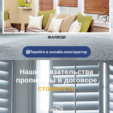
РОЛЬСТАВНИ
Перейти в онлайн-конструктор
Наши обязательства
прописаны в договоре
к
о
м
п
е
н
с
а
ц
и
я