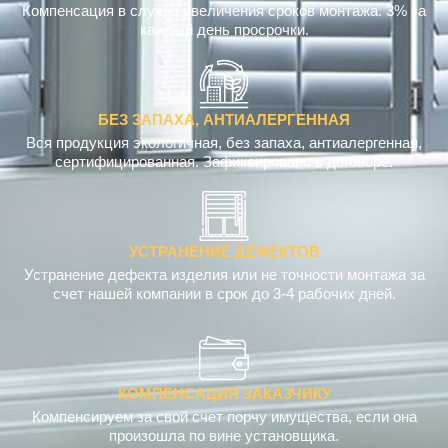
Компенсация в случае увеличения сроков монтажа. 3% за
каждый день просрочки.
БЕЗ ЗАПАХА, АНТИАЛЕРГЕННАЯ
Вся продукция экологичная, без запаха, антиалергенная,
сертифицированная. Зафиксировано в договоре.
УСТРАНЕНИЕ ДЕФЕКТОВ
Устранение дефекта изделия или не точности монтажа за
счет нашей компании в срок до 3-4 рабочих дней.
КОМПЕНСАЦИЯ ЗАКАЗЧИКУ
Компенсируем за свой счет порчу имущества, если она
произошла по вине установщика.