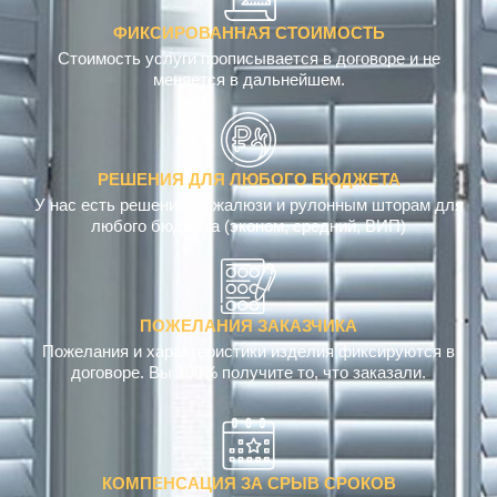
ФИКСИРОВАННАЯ СТОИМОСТЬ
Стоимость услуги прописывается в договоре и не
меняется в дальнейшем.
РЕШЕНИЯ ДЛЯ ЛЮБОГО БЮДЖЕТА
У нас есть решения по жалюзи и рулонным шторам для
любого бюджета (эконом, средний, ВИП)
ПОЖЕЛАНИЯ ЗАКАЗЧИКА
Пожелания и характеристики изделия фиксируются в
договоре. Вы 100% получите то, что заказали.
КОМПЕНСАЦИЯ ЗА СРЫВ СРОКОВ