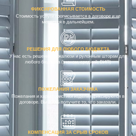
ФИКСИРОВАННАЯ СТОИМОСТЬ
Стоимость услуги прописывается в договоре и не
меняется в дальнейшем.
РЕШЕНИЯ ДЛЯ ЛЮБОГО БЮДЖЕТА
У нас есть решения по жалюзи и рулонным шторам для
любого бюджета (эконом, средний, ВИП)
ПОЖЕЛАНИЯ ЗАКАЗЧИКА
Пожелания и характеристики изделия фиксируются в
договоре. Вы 100% получите то, что заказали.
КОМПЕНСАЦИЯ ЗА СРЫВ СРОКОВ