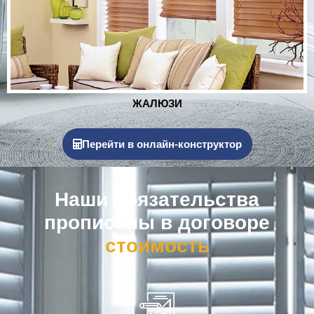
РОЛЬСТАВНИ
Перейти в онлайн-конструктор
Наши обязательства
прописаны в договоре
к
о
м
п
е
н
с
а
ц