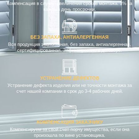
Компенсация в случае увеличения сроков монтажа. 3% за
каждый день просрочки.
БЕЗ ЗАПАХА, АНТИАЛЕРГЕННАЯ
Вся продукция экологичная, без запаха, антиалергенная,
сертифицированная. Зафиксировано в договоре.
УСТРАНЕНИЕ ДЕФЕКТОВ
Устранение дефекта изделия или не точности монтажа за
счет нашей компании в срок до 3-4 рабочих дней.
КОМПЕНСАЦИЯ ЗАКАЗЧИКУ
Компенсируем за свой счет порчу имущества, если она
произошла по вине установщика.