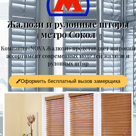
Жалюзи и рулонные шторы
метро Сокол
Компания«NOVA Жалюзи» представляет широкий
ассортимент современных моделей жалюзи и
рулонных штор
Оформить бесплатный вызов замерщика