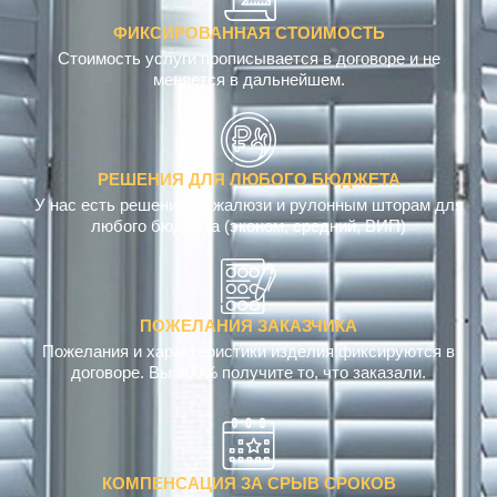
ФИКСИРОВАННАЯ СТОИМОСТЬ
Стоимость услуги прописывается в договоре и не
меняется в дальнейшем.
РЕШЕНИЯ ДЛЯ ЛЮБОГО БЮДЖЕТА
У нас есть решения по жалюзи и рулонным шторам для
любого бюджета (эконом, средний, ВИП)
ПОЖЕЛАНИЯ ЗАКАЗЧИКА
Пожелания и характеристики изделия фиксируются в
договоре. Вы 100% получите то, что заказали.
КОМПЕНСАЦИЯ ЗА СРЫВ СРОКОВ