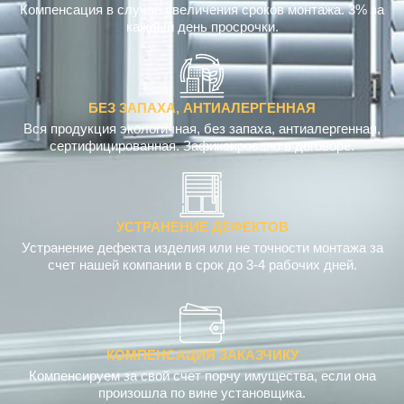
Компенсация в случае увеличения сроков монтажа. 3% за
каждый день просрочки.
БЕЗ ЗАПАХА, АНТИАЛЕРГЕННАЯ
Вся продукция экологичная, без запаха, антиалергенная,
сертифицированная. Зафиксировано в договоре.
УСТРАНЕНИЕ ДЕФЕКТОВ
Устранение дефекта изделия или не точности монтажа за
счет нашей компании в срок до 3-4 рабочих дней.
КОМПЕНСАЦИЯ ЗАКАЗЧИКУ
Компенсируем за свой счет порчу имущества, если она
произошла по вине установщика.