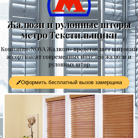
Жалюзи и рулонные шторы
метро Текстильщики
Компания«NOVA Жалюзи» представляет широкий
ассортимент современных моделей жалюзи и
рулонных штор
Оформить бесплатный вызов замерщика