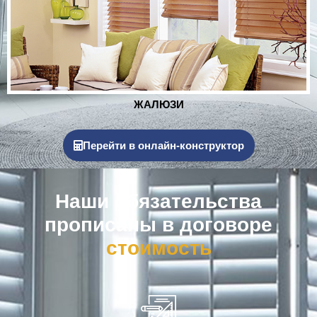
РОЛЬСТАВНИ
Перейти в онлайн-конструктор
Наши обязательства
прописаны в договоре
к
о
м
п
е
н
с
а