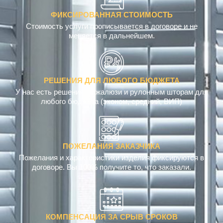
ФИКСИРОВАННАЯ СТОИМОСТЬ
Стоимость услуги прописывается в договоре и не
меняется в дальнейшем.
РЕШЕНИЯ ДЛЯ ЛЮБОГО БЮДЖЕТА
У нас есть решения по жалюзи и рулонным шторам для
любого бюджета (эконом, средний, ВИП)
ПОЖЕЛАНИЯ ЗАКАЗЧИКА
Пожелания и характеристики изделия фиксируются в
договоре. Вы 100% получите то, что заказали.
КОМПЕНСАЦИЯ ЗА СРЫВ СРОКОВ