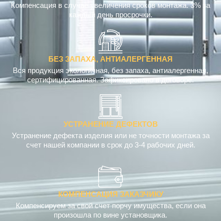
Компенсация в случае увеличения сроков монтажа. 3% за
каждый день просрочки.
БЕЗ ЗАПАХА, АНТИАЛЕРГЕННАЯ
Вся продукция экологичная, без запаха, антиалергенная,
сертифицированная. Зафиксировано в договоре.
УСТРАНЕНИЕ ДЕФЕКТОВ
Устранение дефекта изделия или не точности монтажа за
счет нашей компании в срок до 3-4 рабочих дней.
КОМПЕНСАЦИЯ ЗАКАЗЧИКУ
Компенсируем за свой счет порчу имущества, если она
произошла по вине установщика.