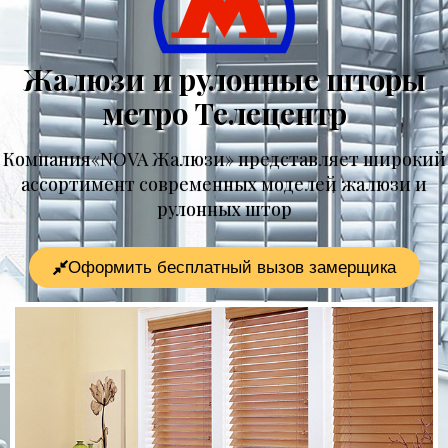
Жалюзи и рулонные шторы
метро Телецентр
Компания«NOVA Жалюзи» представляет широкий
ассортимент современных моделей жалюзи и
рулонных штор
Оформить бесплатный вызов замерщика