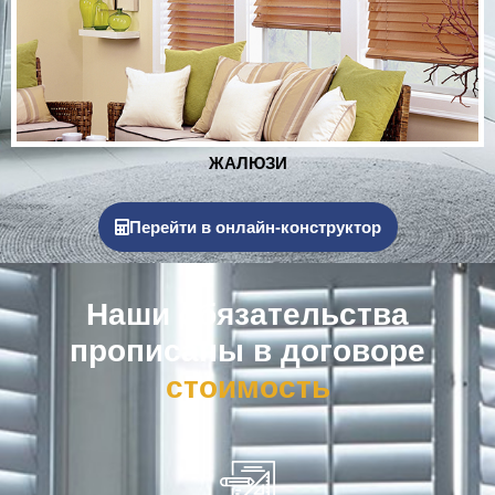
РОЛЬСТАВНИ
Перейти в онлайн-конструктор
Наши обязательства
прописаны в договоре
к
о
м
п
е
н
с
а
ц
и
я