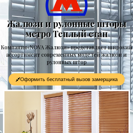
Жалюзи и рулонные шторы
метро Теплый стан
Компания«NOVA Жалюзи» представляет широкий
ассортимент современных моделей жалюзи и
рулонных штор
Оформить бесплатный вызов замерщика