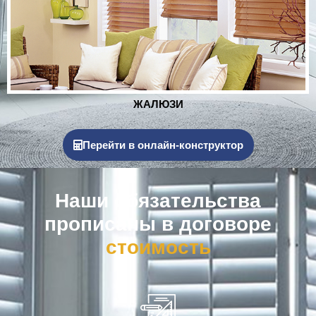
РОЛЬСТАВНИ
Перейти в онлайн-конструктор
Наши обязательства
прописаны в договоре
к
о
м
п
е
н
с
а
ц
и
я