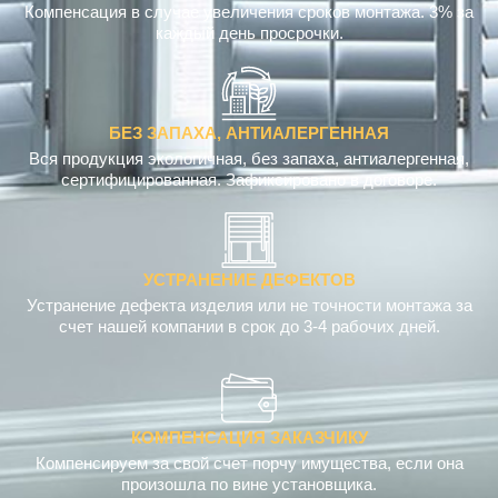
Компенсация в случае увеличения сроков монтажа. 3% за
каждый день просрочки.
БЕЗ ЗАПАХА, АНТИАЛЕРГЕННАЯ
Вся продукция экологичная, без запаха, антиалергенная,
сертифицированная. Зафиксировано в договоре.
УСТРАНЕНИЕ ДЕФЕКТОВ
Устранение дефекта изделия или не точности монтажа за
счет нашей компании в срок до 3-4 рабочих дней.
КОМПЕНСАЦИЯ ЗАКАЗЧИКУ
Компенсируем за свой счет порчу имущества, если она
произошла по вине установщика.