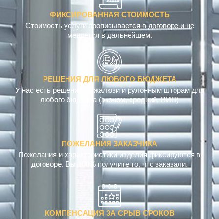
ФИКСИРОВАННАЯ СТОИМОСТЬ
Стоимость услуги прописывается в договоре и не
меняется в дальнейшем.
РЕШЕНИЯ ДЛЯ ЛЮБОГО БЮДЖЕТА
У нас есть решения по жалюзи и рулонным шторам для
любого бюджета (эконом, средний, ВИП)
ПОЖЕЛАНИЯ ЗАКАЗЧИКА
Пожелания и характеристики изделия фиксируются в
договоре. Вы 100% получите то, что заказали.
КОМПЕНСАЦИЯ ЗА СРЫВ СРОКОВ