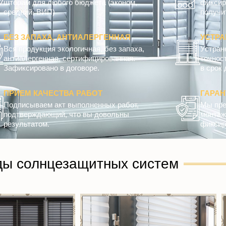
шторам для любого бюджета (эконом,
фиксир
средний, ВИП)
получит
БЕЗ ЗАПАХА, АНТИАЛЕРГЕННАЯ
УСТРА
Вся продукция экологичная, без запаха,
Устран
антиалергенная, сертифицированная.
точнос
Зафиксировано в договоре.
в срок 
ПРИЕМ КАЧЕСТВА РАБОТ
ГАРА
Подписываем акт выполненных работ,
Мы пре
подтверждающий, что вы довольны
монтажн
результатом.
фиксир
ды солнцезащитных систем