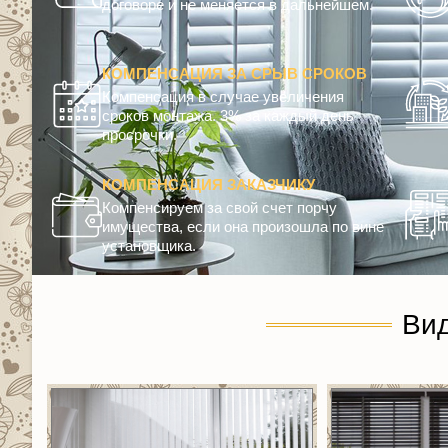
договоре и не меняется в дальнейшем.
КОМПЕНСАЦИЯ ЗА СРЫВ СРОКОВ
Компенсация в случае увеличения
сроков монтажа. 3% за каждый день
просрочки.
КОМПЕНСАЦИЯ ЗАКАЗЧИКУ
Компенсируем за свой счет порчу
имущества, если она произошла по вине
установщика.
Ви