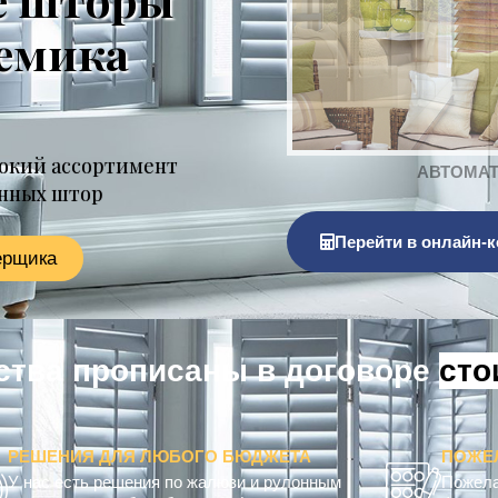
демика
окий ассортимент
онных штор
Перейти в онлайн-к
ерщика
тва прописаны в договоре
к
о
м
п
РЕШЕНИЯ ДЛЯ ЛЮБОГО БЮДЖЕТА
ПОЖЕ
У нас есть решения по жалюзи и рулонным
Пожела