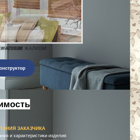
ЖАЛЮЗИ
онструктор
е
н
с
а
ц
и
я
ЛАНИЯ ЗАКАЗЧИКА
ния и характеристики изделия