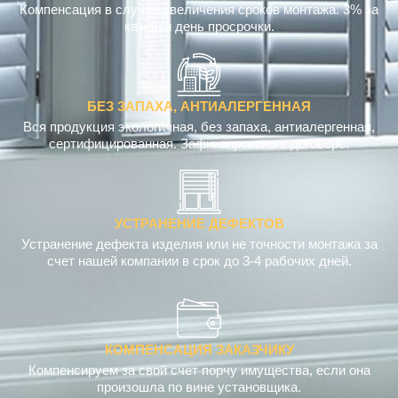
Компенсация в случае увеличения сроков монтажа. 3% за
каждый день просрочки.
БЕЗ ЗАПАХА, АНТИАЛЕРГЕННАЯ
Вся продукция экологичная, без запаха, антиалергенная,
сертифицированная. Зафиксировано в договоре.
УСТРАНЕНИЕ ДЕФЕКТОВ
Устранение дефекта изделия или не точности монтажа за
счет нашей компании в срок до 3-4 рабочих дней.
КОМПЕНСАЦИЯ ЗАКАЗЧИКУ
Компенсируем за свой счет порчу имущества, если она
произошла по вине установщика.