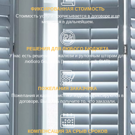
ФИКСИРОВАННАЯ СТОИМОСТЬ
Стоимость услуги прописывается в договоре и не
меняется в дальнейшем.
РЕШЕНИЯ ДЛЯ ЛЮБОГО БЮДЖЕТА
У нас есть решения по жалюзи и рулонным шторам для
любого бюджета (эконом, средний, ВИП)
ПОЖЕЛАНИЯ ЗАКАЗЧИКА
Пожелания и характеристики изделия фиксируются в
договоре. Вы 100% получите то, что заказали.
КОМПЕНСАЦИЯ ЗА СРЫВ СРОКОВ