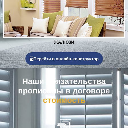
РОЛЬСТАВНИ
Перейти в онлайн-конструктор
Наши обязательства
прописаны в договоре
к
о
м
п
е
н
с
а
ц
и
я