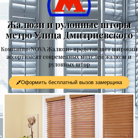
Жалюзи и рулонные шторы
метро Улица Дмитриевского
Компания«NOVA Жалюзи» представляет широкий
ассортимент современных моделей жалюзи и
рулонных штор
Оформить бесплатный вызов замерщика